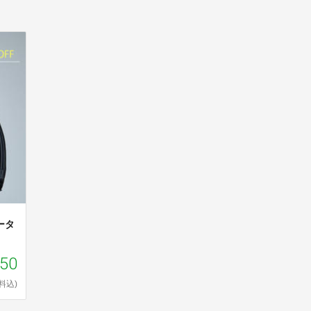
ータ
750
料込)