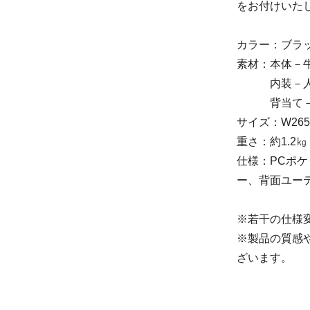
をお付けいた
カラー：ブラ
素材：本体－
内装－人
背当て－ポ
サイズ：W265×
重さ：約1.2㎏
仕様：PCポ
ー、背面ユー
※若干の仕様
※製品の質感
ざいます。