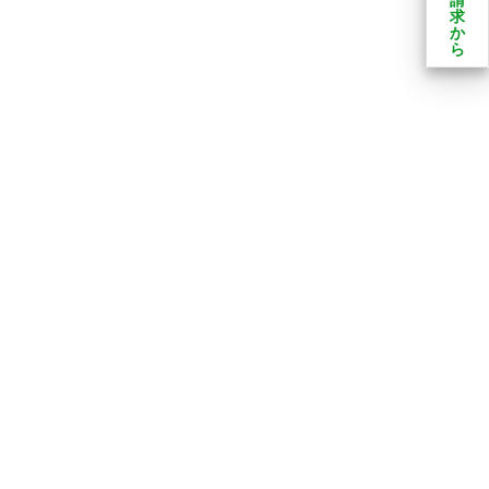
求
か
ら