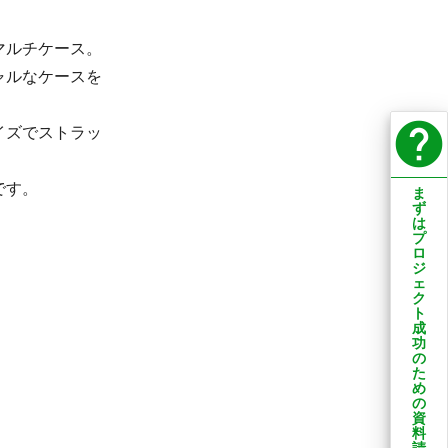
マルチケース。
ャルなケースを
help
イズでストラッ
です。
ま
ず
は
プ
ロ
ジ
ェ
ク
ト
成
功
の
た
め
の
資
料
請