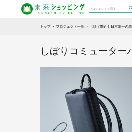
トップ
プロジェクト一覧
【終了間近】日本随一の馬
chevron_right
chevron_right
しぼりコミューター