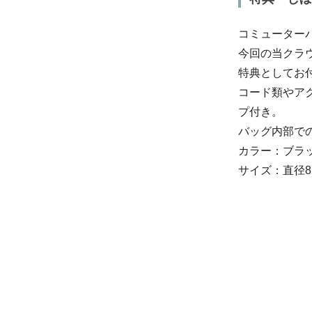
コミューター
今回の当クラ
特典としてお
コード類やア
プ付き。
バッグ内部で
カラー：ブラ
サイズ：直径8