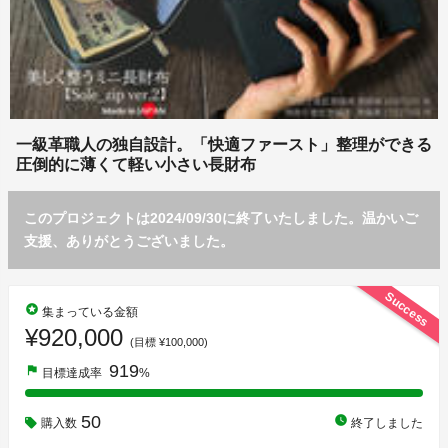
一級革職人の独自設計。「快適ファースト」整理ができる
圧倒的に薄くて軽い小さい長財布
このプロジェクトは2024/09/30に終了いたしました。温かいご
支援、ありがとうございました。
Success
stars
集まっている金額
¥920,000
(目標 ¥100,000)
919
flag
目標達成率
%
50
watch_later
購入数
終了しました