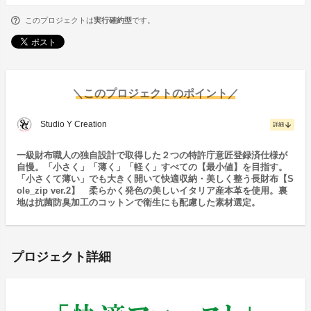
このプロジェクトは
実行確約型
です。
＼このプロジェクトのポイント／
Studio Y Creation
arrow_downward
詳細
一級財布職人の独自設計で取得した２つの特許庁意匠登録済仕様が
自慢。「小さく」「薄く」「軽く」すべての【最小値】を目指す。
「小さくて薄い」でも大きく開いて快適収納・美しく整う長財布【S
ole_zip ver.2】 柔らかく発色の美しいイタリア産本革を使用。裏
地は抗菌防臭加工のコットンで衛生にも配慮した素材選定。
プロジェクト詳細