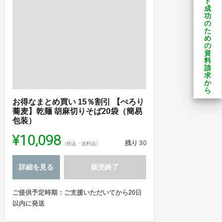
ト
成
功
の
た
め
の
資
料
請
求
か
ら
お得なまとめ買い 15％割引 【ぺろり
蕎麦】乾麺 胡麻切りそば20袋（簡易
包装）
¥10,098
残り
30
(税込・送料込)
詳細を見る
販売終了
ご提供予定時期：ご支援いただいてから20日
以内に発送