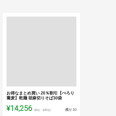
お得なまとめ買い 20％割引【ぺろり
蕎麦】乾麺 胡麻切りそば30袋
¥14,256
残り
30
(税込・送料込)