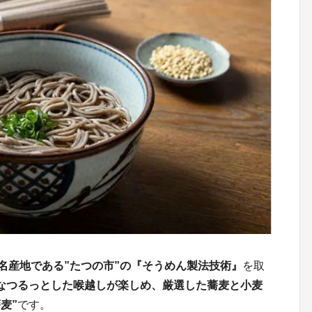
の名産地である”たつの市”の『そうめん製法技術』
を取
なつるっとした喉越しが楽しめ、厳選した蕎麦と小麦
麦”
です。