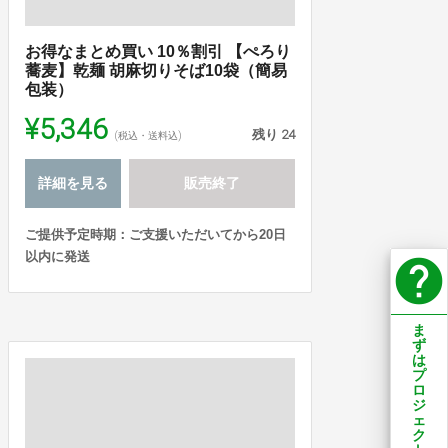
お得なまとめ買い 10％割引 【ぺろり
蕎麦】乾麺 胡麻切りそば10袋（簡易
包装）
¥5,346
残り
24
(税込・送料込)
詳細を見る
販売終了
ご提供予定時期：ご支援いただいてから20日
以内に発送
help
ま
ず
は
プ
ロ
ジ
ェ
ク