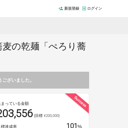
新規登録
ログイン
蕎麦の乾麺「ぺろり蕎
とうございました。
Success
集まっている金額
203,556
¥200,000)
(目標
101
%
目標達成率