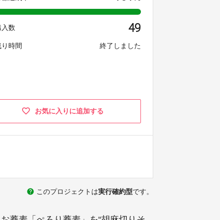
49
購入数
残り時間
終了しました
お気に入りに追加する
help
このプロジェクトは
実行確約型
です。
たお蕎麦「ぺろり蕎麦」を“胡麻切りそ