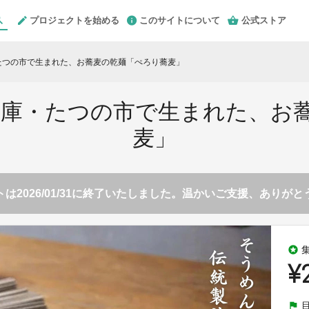
プロジェクトを始める
このサイトについて
公式ストア
たつの市で生まれた、お蕎麦の乾麺「ぺろり蕎麦」
兵庫・たつの市で生まれた、お
麦」
は2026/01/31に終了いたしました。温かいご支援、ありが
stars
¥
flag