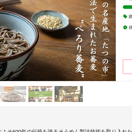
local_offer
watch_later
およそ600年の伝統を誇るそうめん製法技術を取り入れ