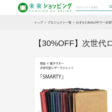
トップ
プロジェクト一覧
わずか1.8cmの中で一
chevron_right
chevron_right
【30%OFF】次世代