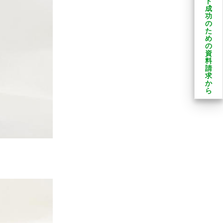
ト
成
功
の
た
め
の
資
料
請
求
か
ら