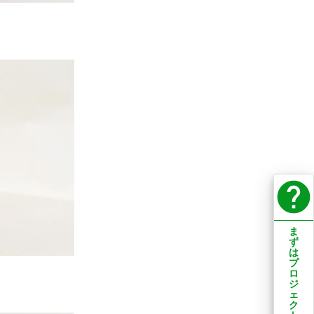
help
ま
ず
は
プ
ロ
ジ
ェ
ク