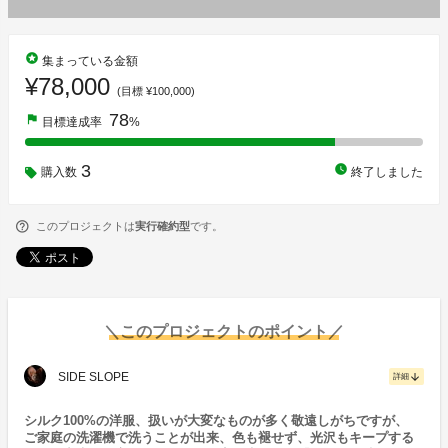
stars
集まっている金額
¥78,000
(目標 ¥100,000)
78
flag
目標達成率
%
3
watch_later
購入数
終了しました
このプロジェクトは
実行確約型
です。
＼このプロジェクトのポイント／
SIDE SLOPE
arrow_downward
詳細
シルク100%の洋服、扱いが大変なものが多く敬遠しがちですが、
ご家庭の洗濯機で洗うことが出来、色も褪せず、光沢もキープする