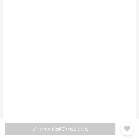
大切にしているのは“心地よさ”と“本質”。
ニットを着た瞬間に肌で感じる心地よさ。
自然を尊重し、人生を謳歌するという人間の本質。
「SIDE SLOPE」は、それらを体感できるもっともプラ
イベートなプロダクトだと考えます。
そしてブランド最大の特徴は、ニットを熟知しているか
らこそ実現できる、創造性に満ちたデザインです。
たとえば工場に残された糸、編み地の切れ端、または古
い機械からインスピレーションを得ることもあります。
旅先での経験や街角の風景、人との出会い……、そのど
れもが「SIDE SLOPE」のデザインアイデアにおいて重
要な要素となるのです。
私たちの仕事は、製品をつくって売ることだけではあり
ません。
「SIDE SLOPE」に関わった、すべてのつくり手の想い
favorite
プロジェクトは終了いたしました
を受け継ぎ、伝えていく責任を担っています。