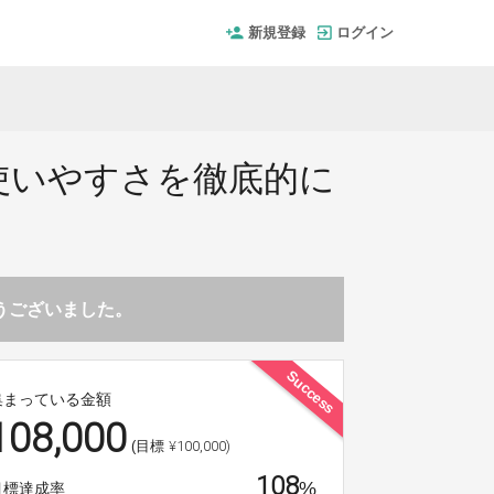
新規登録
ログイン
使いやすさを徹底的に
とうございました。
Success
集まっている金額
108,000
¥100,000)
(目標
108
%
目標達成率