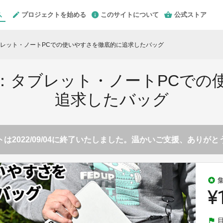
プロジェクトを始める
このサイトについて
公式ストア
レット・ノートPCでの使いやすさを徹底的に追求したバッグ
：タブレット・ノートPCでの
追求したバッグ
は2022/09/04に終了いたしました。温かいご支援、ありが
stars
¥
flag