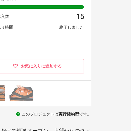
15
購入数
残り時間
終了しました
お気に入りに追加する
help
このプロジェクトは
実行確約型
です。
るだけで簡単オープン、上部からのクィ