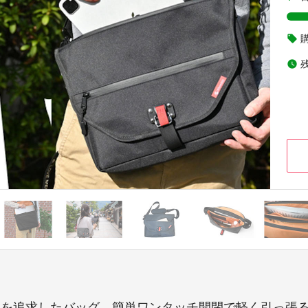
local_offer
watch_later
さを追求したバッグ。簡単ワンタッチ開閉で軽く引っ張