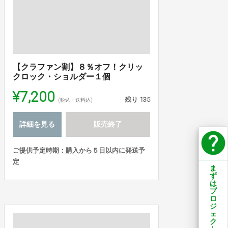
【クラファン割】８％オフ！クリッ
クロック・ショルダー１個
¥7,200
残り
135
(税込・送料込)
詳細を見る
販売終了
help
ご提供予定時期：購入から５日以内に発送予
定
ま
ず
は
プ
ロ
ジ
ェ
ク