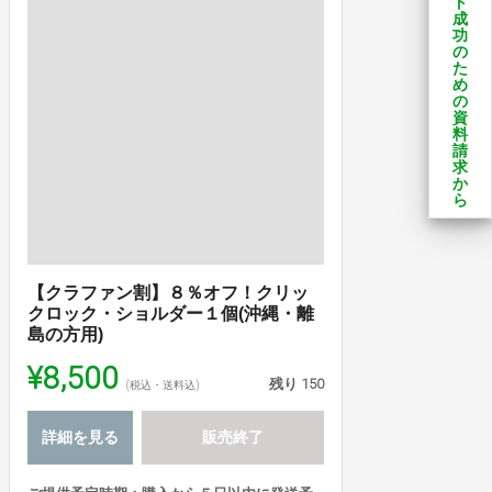
ト
成
功
の
た
め
の
資
料
請
求
か
ら
【クラファン割】８％オフ！クリッ
クロック・ショルダー１個(沖縄・離
島の方用)
¥8,500
残り
150
(税込・送料込)
詳細を見る
販売終了