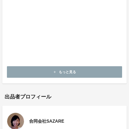
今回の「sussu stand by」はペンケースでもなく、バッ
グインバッグでもなく、ノートケースでもない新しいア
イテムとして開発されました。
ビジネスシーンや人生を豊かにする様々なシーンで「s
ussu stand by」をご愛用ください。今後は、サイズや
素材、柄、女性用など検討していきます。
皆様、応援よろしくお願いいたします。
もっと見る
add
出品者プロフィール
合同会社SAZARE