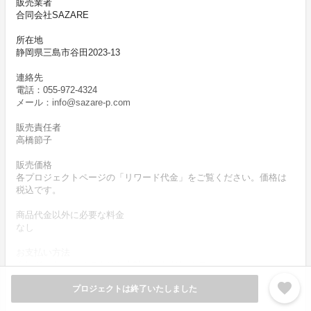
販売業者
合同会社SAZARE
所在地
静岡県三島市谷田2023-13
連絡先
電話：055-972-4324
メール：info@sazare-p.com
販売責任者
高橋節子
販売価格
各プロジェクトページの「リワード代金」をご覧ください。価格は
税込です。
商品代金以外に必要な料金
なし
お支払い方法
クレジットカードによりお支払いいただけます。
favorite
プロジェクトは終了いたしました
お支払い時期
商品購入時に決済します。