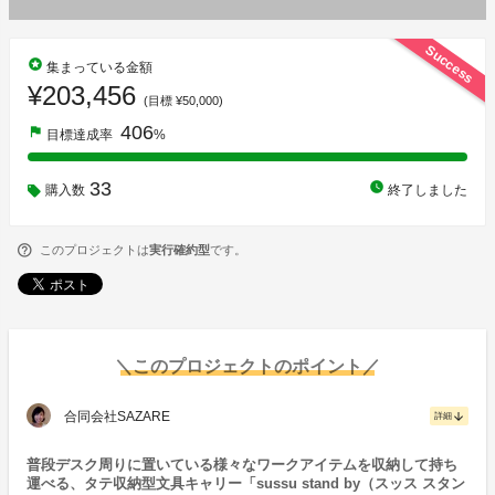
Success
stars
集まっている金額
¥203,456
(目標 ¥50,000)
406
flag
目標達成率
%
33
watch_later
購入数
終了しました
このプロジェクトは
実行確約型
です。
＼このプロジェクトのポイント／
合同会社SAZARE
arrow_downward
詳細
普段デスク周りに置いている様々なワークアイテムを収納して持ち
運べる、タテ収納型文具キャリー「sussu stand by（スッス スタン