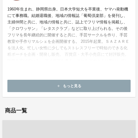
1960年生まれ、静岡県出身。日本大学短大を卒業後、ヤマハ発動機
にて事務職。結婚退職後、地域の情報誌「葡萄倶楽部」を発刊し、
主婦仲間と共に、地域の情報と共に、誌上でフリマ情報を掲載し、
「クロワッサン」「レタスクラブ」などに取り上げられる。その後
フリマを長年継続的に開催すると共に、手芸サークルを作り、手芸
教室や手作りマルシェを企画開催する。 2015年起業。ＳＡＺＡＲＥ
を法人化。忙しい女性に少しでもストレスフリーで時短のできる化
粧ポーチを企画・開発し販売。 百貨店・大手小売店にて好評販売。
販路を広げている。 アイデアを考え、それをどのように形にしてい
くかを、考えるのが好き。
ホームページ：
https://sazare-p.com
もっと見る
add
お問い合わせ：
info@sazare-p.com
商品一覧