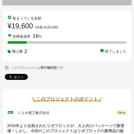
stars
集まっている金額
¥19,600
(目標 ¥120,000)
16
flag
目標達成率
%
2
watch_later
購入数
終了しました
このプロジェクトは
実行確約型
です。
＼このプロジェクトのポイント／
ミユキ精工株式会社
arrow_downward
詳細
2016年より企画されたリポブロックが、大人向けパッケージで新登
場！しかし、今回のこのプロジェクトはリポブロックの新商品の販