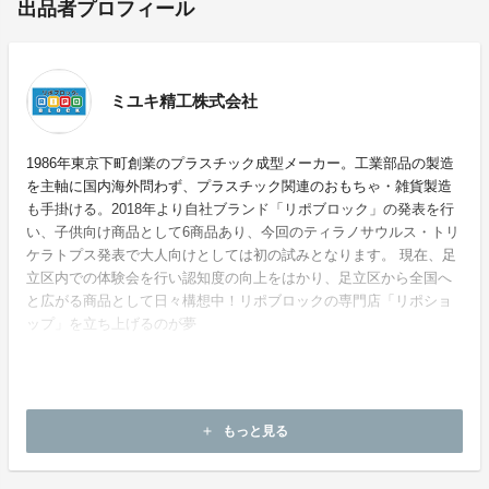
出品者プロフィール
ミユキ精工株式会社
1986年東京下町創業のプラスチック成型メーカー。工業部品の製造
を主軸に国内海外問わず、プラスチック関連のおもちゃ・雑貨製造
も手掛ける。2018年より自社ブランド「リポブロック」の発表を行
い、子供向け商品として6商品あり、今回のティラノサウルス・トリ
ケラトプス発表で大人向けとしては初の試みとなります。 現在、足
立区内での体験会を行い認知度の向上をはかり、足立区から全国へ
と広がる商品として日々構想中！リポブロックの専門店「リポショ
ップ」を立ち上げるのが夢
ホームページ：
https://ripoblock.com
もっと見る
add
お問い合わせ：
support@ripoblock.com