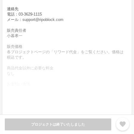
連絡先
電話：03-3629-1115
メール：support@ripoblock.com
販売責任者
小暮孝一
販売価格
各プロジェクトページの「リワード代金」をご覧ください。価格は
税込です。
商品代金以外に必要な料金
なし
お支払い方法
クレジットカードによりお支払いいただけます。
お支払い時期
商品購入時に決済します。
商品（リワード記載内容）のお引渡し時期
商品の引渡し時期またはサービスの提供時期は、各プロジェクトペ
favorite
プロジェクトは終了いたしました
ージの記載をご確認ください。