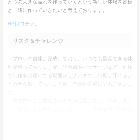
とつの大きな流れを作っていくという新しい体験を皆様
と一緒に作っていきたいと考えております。
HPはコチラ。
リスク＆チャレンジ
・ブロック自体は完成しており、いつでも量産できる体
制が整っておりますが、説明書やパッケージなど、外注
で制作をお願いする場面がございます。納期は守れるよ
う万全を期しておりますが、予定外の遅延等もございま
す。
・本ブロックは飾ることを念頭に置いていますが、あく
まで作ることを目的としたものです。完成品等の配送は
しておりません。
・立方体になっている部品はあらかじめ定量で封入され
ているため、紛失した際の替えは付属されておりません