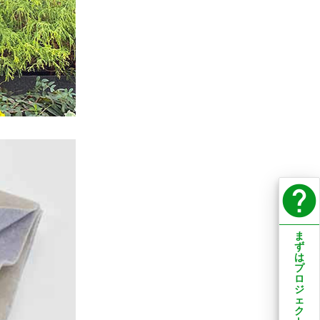
help
ま
ず
は
プ
ロ
ジ
ェ
ク