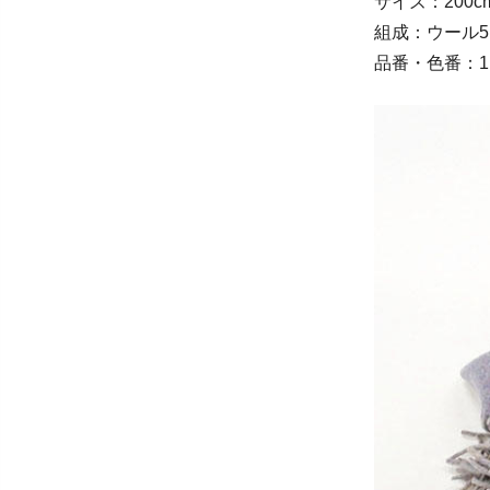
サイズ：200c
組成：ウール5
品番・色番：112