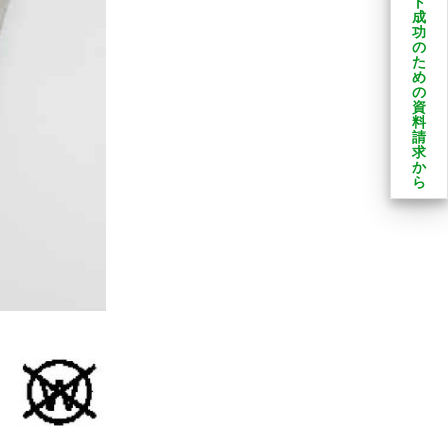
ト
成
功
の
た
め
の
資
料
請
求
か
ら