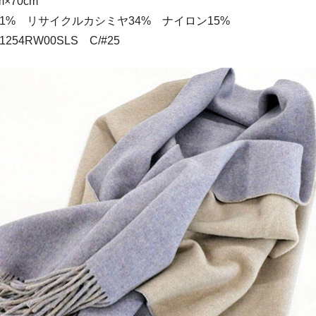
m×70cm
1% リサイクルカシミヤ34% ナイロン15%
54RW00SLS C/#25