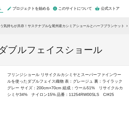
プロジェクトを始める
このサイトについて
公式ストア
う気持ちが共存！サステナブルな尾州産カシミアショールとハーフブランケット
chevron_right
 ダブルフェイスショール
フリンジショール リサイクルカシミヤとスーパーファインウー
ルを使ったダブルフェイス織物 表：グレージュ 裏：ライラック
グレー サイズ：200cm×70cm 組成：ウール51% リサイクルカ
シミヤ34% ナイロン15% 品番：11254RW00SLS C/#25