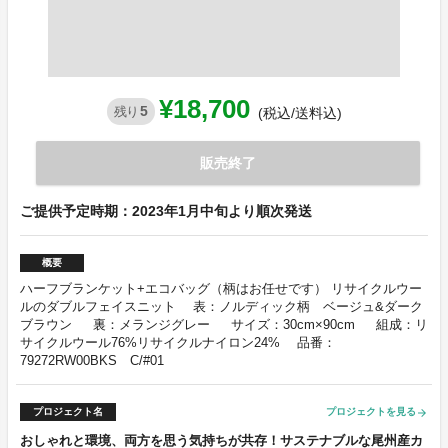
¥18,700
5
残り
(税込/送料込)
販売終了
ご提供予定時期：2023年1月中旬より順次発送
概要
ハーフブランケット+エコバッグ（柄はお任せです） リサイクルウー
ルのダブルフェイスニット 表：ノルディック柄 ベージュ&ダーク
ブラウン 裏：メランジグレー サイズ：30cm×90cm 組成：リ
サイクルウール76%リサイクルナイロン24% 品番：
79272RW00BKS C/#01
プロジェクト名
プロジェクトを見る
arrow_forward
おしゃれと環境、両方を思う気持ちが共存！サステナブルな尾州産カ