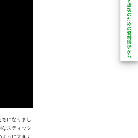
ト
成
功
の
た
め
の
資
料
請
求
か
ら
たちになりまし
明なスティック
のように大きく