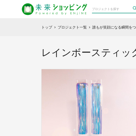
トップ
プロジェクト一覧
誰もが笑顔になる瞬間をつ
chevron_right
chevron_right
レインボースティッ