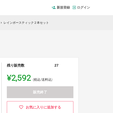
新規登録
ログイン
レインボースティック２本セット
hevron_right
残り販売数
27
¥2,592
(税込/送料込)
販売終了
お気に入りに追加する