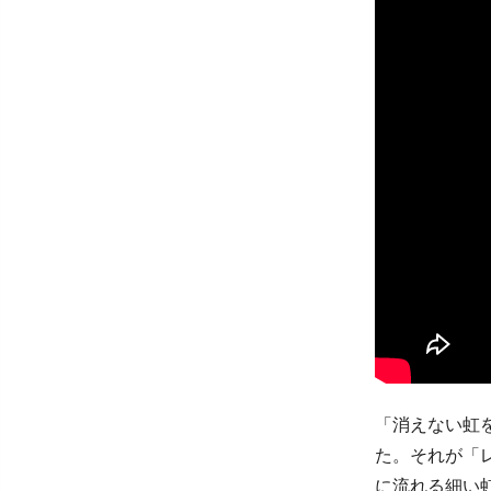
「消えない虹
た。それが「
に流れる細い