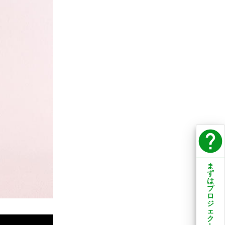
help
ま
ず
は
プ
ロ
ジ
ェ
ク