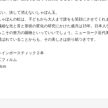
ない、決して消えないしゃぼん玉。
しゃぼんの虹は、子どもから大人まで誰をも笑顔にさせてくれ
繊細な光と音と形状の変化の研究にかけた歳月は15年。日本人
こその努力の賜物といっていいでしょう。ニューヨーク近代美術
選ばれていることからも、その美しさは折り紙つきです。
レインボースティック２本
工フィルム
cm