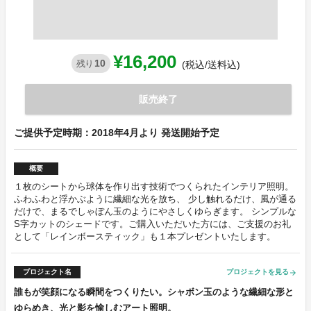
¥16,200
10
残り
(税込/送料込)
販売終了
ご提供予定時期：2018年4月より 発送開始予定
概要
１枚のシートから球体を作り出す技術でつくられたインテリア照明。
ふわふわと浮かぶように繊細な光を放ち、 少し触れるだけ、風が通る
だけで、まるでしゃぼん玉のようにやさしくゆらぎます。 シンプルな
S字カットのシェードです。ご購入いただいた方には、ご支援のお礼
として「レインボースティック」も１本プレゼントいたします。
プロジェクト名
プロジェクトを見る
arrow_forward
誰もが笑顔になる瞬間をつくりたい。シャボン玉のような繊細な形と
ゆらめき、光と影を愉しむアート照明。