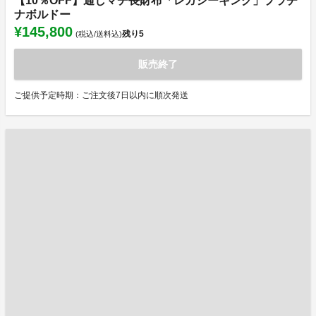
【10％OFF】通しマチ長財布「レガシーキング」プラチ
ナボルドー
¥145,800
残り
5
(税込/送料込)
販売終了
ご提供予定時期：ご注文後7日以内に順次発送