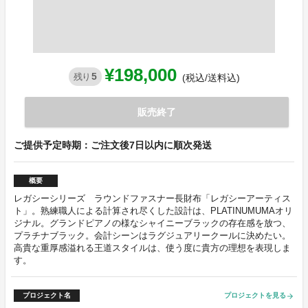
¥198,000
5
残り
(税込/送料込)
販売終了
ご提供予定時期：ご注文後7日以内に順次発送
概要
レガシーシリーズ ラウンドファスナー長財布「レガシーアーティス
ト」。熟練職人による計算され尽くした設計は、PLATINUMUMAオリ
ジナル。グランドピアノの様なシャイニーブラックの存在感を放つ、
プラチナブラック。会計シーンはラグジュアリークールに決めたい。
高貴な重厚感溢れる王道スタイルは、使う度に貴方の理想を表現しま
す。
プロジェクト名
プロジェクトを見る
arrow_forward