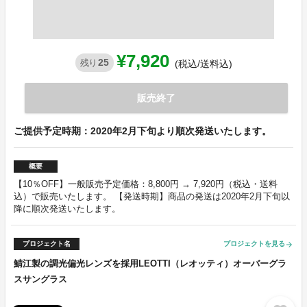
¥7,920
25
残り
(税込/送料込)
販売終了
ご提供予定時期：2020年2月下旬より順次発送いたします。
概要
【10％OFF】一般販売予定価格：8,800円 → 7,920円（税込・送料
込）で販売いたします。 【発送時期】商品の発送は2020年2月下旬以
降に順次発送いたします。
プロジェクト名
プロジェクトを見る
arrow_forward
鯖江製の調光偏光レンズを採用LEOTTI（レオッティ）オーバーグラ
スサングラス