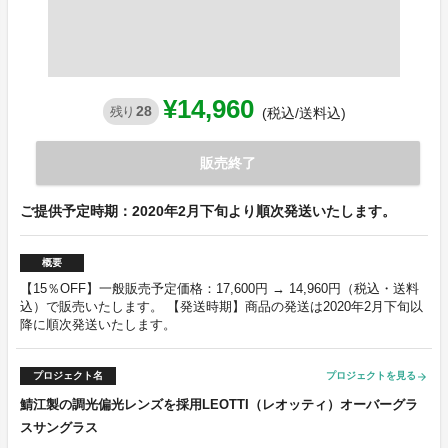
¥14,960
28
残り
(税込/送料込)
販売終了
ご提供予定時期：2020年2月下旬より順次発送いたします。
概要
【15％OFF】一般販売予定価格：17,600円 → 14,960円（税込・送料
込）で販売いたします。 【発送時期】商品の発送は2020年2月下旬以
降に順次発送いたします。
プロジェクト名
プロジェクトを見る
arrow_forward
鯖江製の調光偏光レンズを採用LEOTTI（レオッティ）オーバーグラ
スサングラス