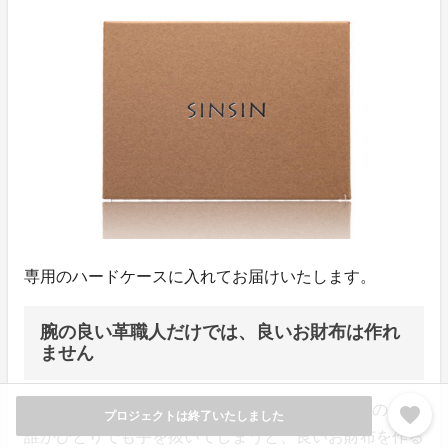
専用のハードケースに入れてお届けいたします。
腕の良い革職人だけでは、良いお財布は作れ
ません
タンナー・革問屋・裁断屋・資材屋・革職人...このうち
favorite
プロジェクトは終了いたしました
誰かひとりでも手を抜いてしまうと、良いお財布を作る