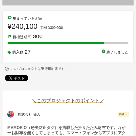
stars
集まっている金額
¥240,100
(目標 ¥300,000)
80
flag
目標達成率
%
27
watch_later
購入数
終了しました
このプロジェクトは
実行確約型
です。
＼このプロジェクトのポイント／
株式会社 仙入
arrow_downward
詳細
MAMORIO（紛失防止タグ）を搭載した折りたたみ財布です。万が
一お財布を無くしてしまっても、スマートフォンからアプリにアク