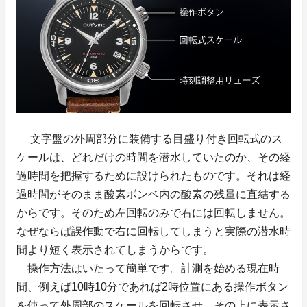
文字盤の外周部分に装備する目盛り付き回転式のス
ケールは、どれだけの時間を潜水していたのか、その経
過時間を把握するために設けられたものです。それは経
過時間がそのまま酸素ボンベ内の酸素の残量に直結する
からです。そのため左回転のみで右には回転しません。
なぜならば誤作動で右に回転してしまうと実際の潜水時
間より短く表示されてしまうからです。
操作方法はいたって簡単です。計測を始める現在時
間、例えば10時10分であれば2時位置にある操作ボタン
を使って外周部のスケールを回転させ、その上に表示さ