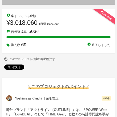
Success
stars
集まっている金額
¥3,018,060
(目標 ¥600,000)
503
flag
目標達成率
%
69
watch_later
購入数
終了しました
このプロジェクトは
実行確約型
です。
＼このプロジェクトのポイント／
Yoshimasa Kikuchi ｜菊地吉正
arrow_downward
詳細
時計ブランド「アウトライン（OUTLINE）」は、「POWER Watc
h」「LowBEAT」そして「TIME Gear」と数々の時計専門誌を手が