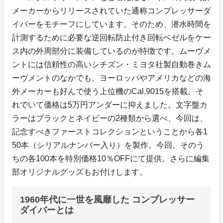
メーカーからリリースされていた通称コンプレッサーダ
イバーをモチーフにしています。そのため、潜水時間を
計測するために必要な逆回転防止付き回転ベゼルをケー
ス内の外周部分に装備しているのが特徴です。ムーヴメ
ントには信頼性の高いシチズン・ミヨタ社製自動巻きム
ーヴメントのなかでも、ヨーロッパやアメリカなどの海
外メーカーも好んで使う上位機のCal.9015を搭載。そ
れでいて価格は5万円アンダーに抑えました。文字盤カ
ラーはブラックとネイビーの2種類から選べ、今回は、
記念すべきファーストコレクションということから各1
50本（シリアルナンバー入り）を製作。今回、そのう
ちの各100本を特別価格10％OFFにて提供。さらに編集
部オリジナルグッズもお付けします。
1960年代に一世を風靡した コンプレッサー
ダイバーとは