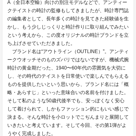
A（全日本空輸）向けの別注モデルなどで、アンティー
クテイストの時計の監修もしてきましたが、時計専門誌
の編集者として、長年多くの時計を見てきた経験値を生
かし、もう少しじっくりと時計作りに取り組んでみたい
という考えから、この度オリジナルの時計ブランドを立
ち上げさせていただきました。
ブランド名は“アウトライン（OUTLINE）”。アンティ
ークウオッチそのものズバリではないですが、機械式腕
時計の黄金期だった、1940〜60年代の雰囲気を大切に
し、その時代のテイストを日常使いで楽しんでもらえる
ものを提供したいという思いから、ブランド名には「概
略・あらすじ」といった意味合いの名前を付けました。
そして私のような50歳代後半でも、安っぽくなく安心
して着けられて、しかもファッション的にもいい感じで
決まる。そんな時計を小ロットでこぢんまりと展開して
いきたいと考えています。そして今回、その第1弾がよ
うやく完成しました。