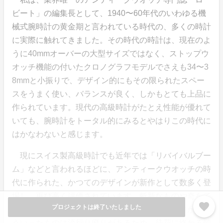
ビート」の編集長として、1940〜60年代のいわゆる機
械式腕時計の黄金期と言われている時代の、多くの時計
に実際に触れてきました。その時代の時計は、現在のよ
うに40mmオーバーの大型サイズではなく、ストップウ
オッチ機能の付いたクロノグラフモデルでさえも34〜3
8mmと小振りで、デザイン的にもその限られたスペー
スをうまく使い、バランスが良く、しかもとても上品に
作られています。現代の高級時計がたとえ性能が優れて
いても、腕時計をトータル的にみるとやはりこの時代に
はかなわないと感じます。
現にスイス製高級時計でも近年では「リバイバルブー
ム」などと言われるほどに、アンティークウオッチの時
代に作られた、かつてのデザインが新作として数多く登
場し、再び高く評価されています。斬新なものや奇をて
favorite
プロジェクトは終了いたしました
らったものはいつの時代もそれはそれで必要ですが、そ
ういったものは流行り廃りがあるため、徒花に終わる傾