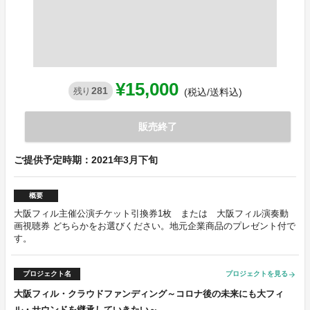
¥15,000
281
残り
(税込/送料込)
販売終了
ご提供予定時期：2021年3月下旬
概要
大阪フィル主催公演チケット引換券1枚 または 大阪フィル演奏動
画視聴券 どちらかをお選びください。地元企業商品のプレゼント付で
す。
プロジェクト名
プロジェクトを見る
arrow_forward
大阪フィル・クラウドファンディング～コロナ後の未来にも大フィ
ル・サウンドを継承していきたい～