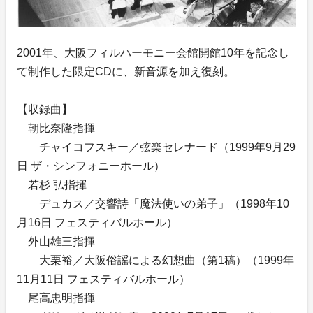
2001年、大阪フィルハーモニー会館開館10年を記念し
て制作した限定CDに、新音源を加え復刻。
【収録曲】
朝比奈隆指揮
チャイコフスキー／弦楽セレナード（1999年9月29
日 ザ・シンフォニーホール）
若杉 弘指揮
デュカス／交響詩「魔法使いの弟子」（1998年10
月16日 フェスティバルホール）
外山雄三指揮
大栗裕／大阪俗謡による幻想曲（第1稿）（1999年
11月11日 フェスティバルホール）
尾高忠明指揮