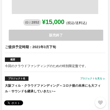
¥15,000
2852
残り
(税込/送料込)
販売終了
ご提供予定時期：2021年3月下旬
概要
今回のクラウドファンディングのための特別限定盤です。
プロジェクト名
プロジェクトを見る
arrow_forward
大阪フィル・クラウドファンディング～コロナ後の未来にも大フィ
ル・サウンドを継承していきたい～
favorite