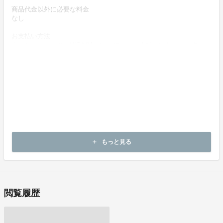
商品代金以外に必要な料金
なし
お支払い方法
クレジットカード（VISA/Master）によりお支払いいただけます。
お支払い時期
商品購入時に決済します。
商品（チケット記載内容）のお引渡し時期
商品の引渡し時期またはサービスの提供時期は、各プロジェクトペ
ージの記載をご確認ください。
キャンセルの可否と条件
キャンセルはできません。
もっと見る
add
決済完了後の返金は一切できません。
閲覧履歴