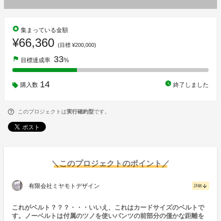
stars
集まっている金額
¥66,360
(目標 ¥200,000)
33
flag
目標達成率
%
14
watch_later
購入数
終了しました
このプロジェクトは
実行確約型
です。
＼このプロジェクトのポイント／
有限会社ミヤモトデザイン
arrow_downward
詳細
これがベルト？？？・・・いいえ、これはカードサイズのベルトで
す。ノーベルトは付属のツノを使いパンツの前部分の僅かな距離を