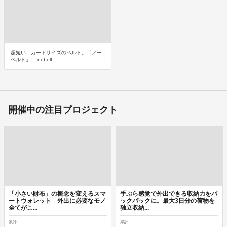
超短い、カードサイズのベルト。「ノー
ベルト」— nobelt —
開催中の注目プロジェクト
「小さい財布」の概念を変えるスマ
手ぶら感覚で外出できる収納力をバ
ートウォレット 外出に必要なモノ
ックパックに。最大3日分の荷物を
全てがこ...
独立収納...
累計
累計