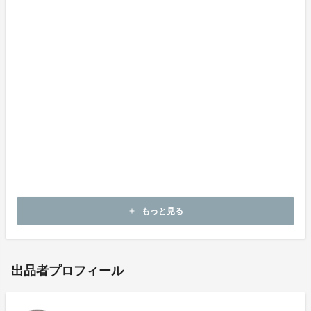
製品仕様
革：イタリア産リオショルダー（牛革）
サイズ ：L=約W.90 x H.58ミリ S=約W90 × H48ミリ
重量：約20g
生産国：日本
付属品：イタリア植物タンニンなめし革協会証明書
【日本特許庁：特許出願中】
©️ design by Miyamoto Design co,
もっと見る
add
出品者プロフィール