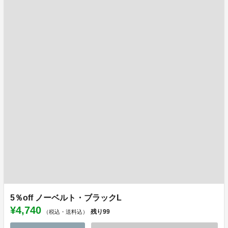
5％off ノーベルト・ブラックL
¥4,740
残り
99
（税込・送料込）