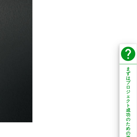
help
ま
ず
は
プ
ロ
ジ
ェ
ク
ト
成
功
の
た
め
の