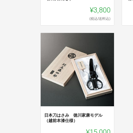
¥3,800
(税込/送料込)
日本刀はさみ 徳川家康モデル
（越前本漆仕様）
¥15,000