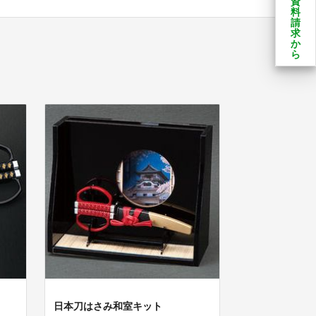
資
料
請
求
か
ら
日本刀はさみ和室キット