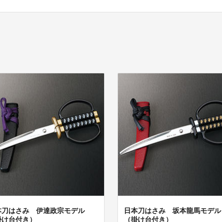
本刀はさみ 伊達政宗モデル
日本刀はさみ 坂本龍馬モデル
掛け台付き）
（掛け台付き）