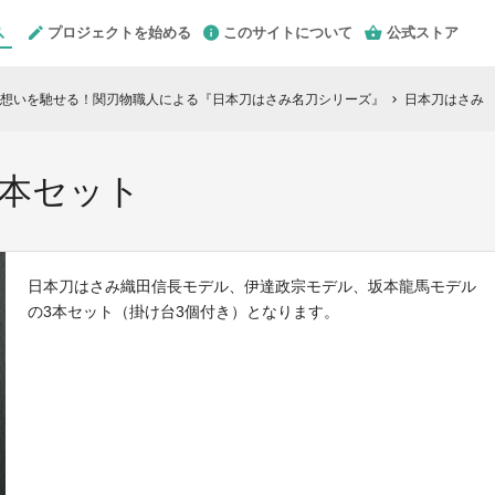
プロジェクトを始める
このサイトについて
公式ストア
想いを馳せる！関刃物職人による『日本刀はさみ名刀シリーズ』
日本刀はさみ 
chevron_right
3本セット
日本刀はさみ織田信長モデル、伊達政宗モデル、坂本龍馬モデル
の3本セット（掛け台3個付き）となります。