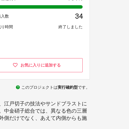
34
購入数
残り時間
終了しました
お気に入りに追加する
help
このプロジェクトは
実行確約型
です。
、江戸切子の技法やサンドブラストに
。中金硝子総合では、異なる色の三層
外側だけでなく、あえて内側からも施