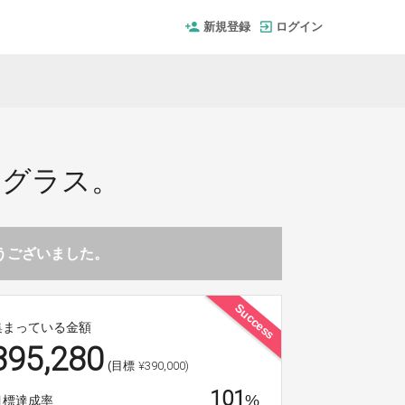
新規登録
ログイン
クグラス。
とうございました。
Success
集まっている金額
395,280
¥390,000)
(目標
101
%
目標達成率