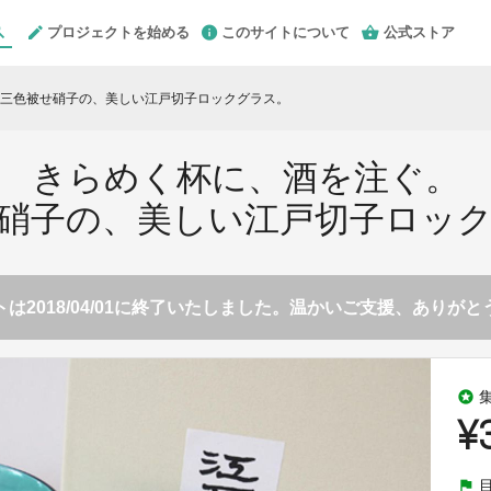
プロジェクトを始める
このサイトについて
公式ストア
三色被せ硝子の、美しい江戸切子ロックグラス。
きらめく杯に、酒を注ぐ。
硝子の、美しい江戸切子ロッ
は2018/04/01に終了いたしました。温かいご支援、ありが
stars
¥
flag