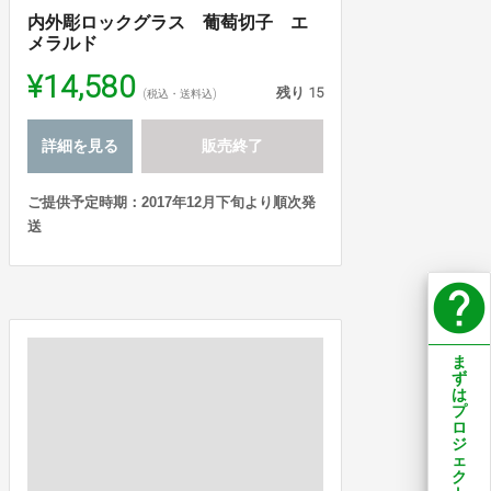
内外彫ロックグラス 葡萄切子 エ
メラルド
¥14,580
残り
15
(税込・送料込)
詳細を見る
販売終了
ご提供予定時期：2017年12月下旬より順次発
送
help
ま
ず
は
プ
ロ
ジ
ェ
ク