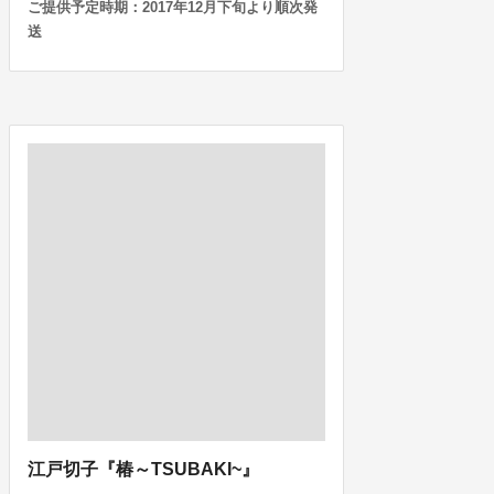
ご提供予定時期：2017年12月下旬より順次発
送
江戸切子『椿～TSUBAKI~』