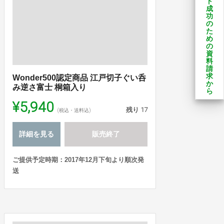
ト
成
功
の
た
め
の
資
料
請
求
Wonder500認定商品 江戸切子ぐい呑
か
み逆さ富士 桐箱入り
ら
¥5,940
残り
17
(税込・送料込)
詳細を見る
販売終了
ご提供予定時期：2017年12月下旬より順次発
送