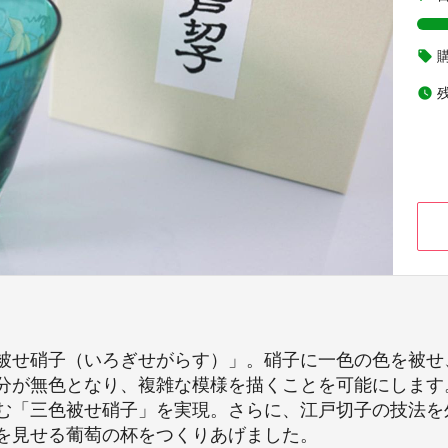
local_offer
watch_later
被せ硝子（いろぎせがらす）」。硝子に一色の色を被せ
分が無色となり、複雑な模様を描くことを可能にします
む「三色被せ硝子」を実現。さらに、江戸切子の技法を
を見せる葡萄の杯をつくりあげました。