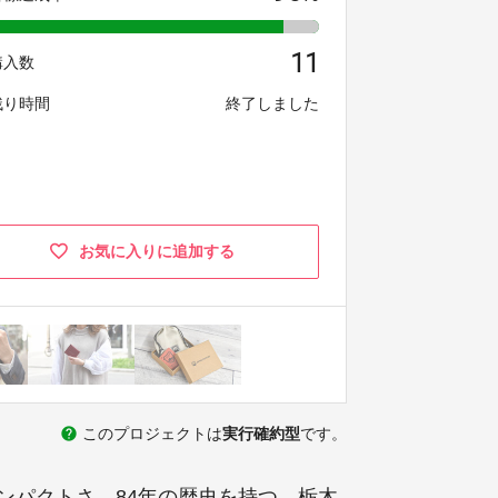
11
購入数
残り時間
終了しました
お気に入りに追加する
help
このプロジェクトは
実行確約型
です。
ンパクトさ。84年の歴史を持つ、栃木