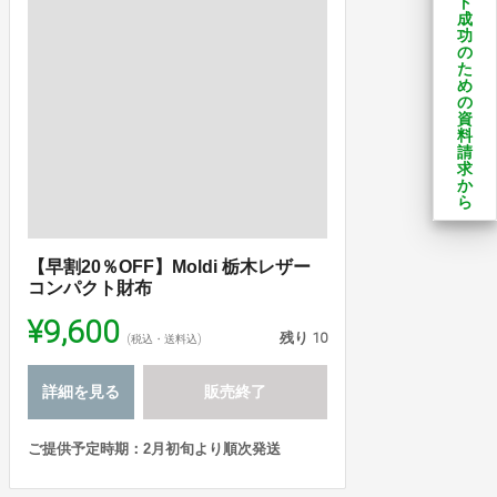
ト
成
功
の
た
め
の
資
料
請
求
か
ら
【早割20％OFF】Moldi 栃木レザー
コンパクト財布
¥9,600
残り
10
(税込・送料込)
詳細を見る
販売終了
ご提供予定時期：2月初旬より順次発送