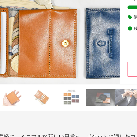
local_offer
watch_later
手軽に。ミニマルな新しい日常へ。ポケットに適したコ