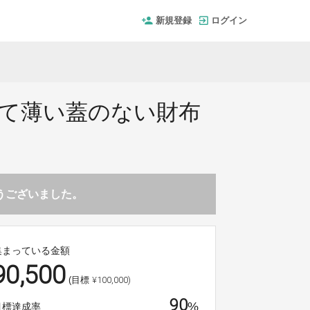
新規登録
ログイン
くて薄い蓋のない財布
とうございました。
集まっている金額
90,500
¥100,000)
(目標
90
%
目標達成率