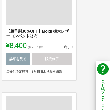
【超早割30％OFF】Moldi 栃木レザ
ーコンパクト財布
¥8,400
残り
0
(税込・送料込)
詳細を見る
販売終了
help
ご提供予定時期：2月初旬より順次発送
ま
ず
は
プ
ロ
ジ
ェ
ク