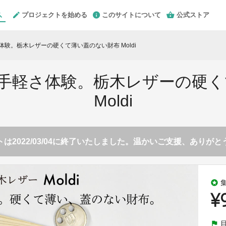
プロジェクトを始める
このサイトについて
公式ストア
さ体験。栃木レザーの硬くて薄い蓋のない財布 Moldi
的な手軽さ体験。栃木レザーの硬
Moldi
は2022/03/04に終了いたしました。温かいご支援、ありが
stars
¥
flag