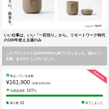
いい仕事は、いい「一区切り」から。リモートワーク時代
の100年使える湯のみ
このプロジェクトは2022/09/30に終了いたしました。温かいご
支援、ありがとうございました。
Success
stars
集まっている金額
¥161,900
(目標 ¥150,000)
107
flag
目標達成率
%
31
watch_later
購入数
終了しました