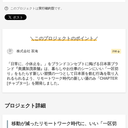
このプロジェクトは
実行確約型
です。
＼このプロジェクトのポイント／
株式会社 茶淹
arrow_downward
詳細
「日常に、小休止を。」をブランドコンセプトに掲げる日本茶ブラ
ンド『美濃加茂茶舗』は、暮らしやお仕事のシーンにいい「一区切
り」をもたらす新しい習慣の一つとして日本茶を飲む行為を取り入
れるられるよう、リモートワーク時代の新しい湯のみ「CHAPTER
[チャプター]」を開発しました。
プロジェクト詳細
移動が減ったリモートワーク時代に、いい「一区切