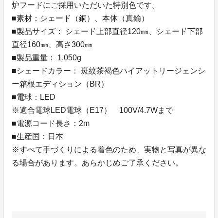
炉フードにご採用いただいた特別色です。
■素材：シェード（銅）、本体（真鍮）
■製品サイズ： シェード上部直径120㎜、シェード下部
直径160㎜、高さ300㎜
■製品重量： 1,050g
■シェードカラー： 斑紋茶褐色ハイアットリージェンシ
ー箱根エディション（BR）
■電球：LED
※適合電球LED電球（E17） 100V/4.7Wまで
■電源コード長さ：2m
■生産国：日本
※すべて手づくりによる着色のため、実物と写真が異な
る場合があります。あらかじめご了承ください。