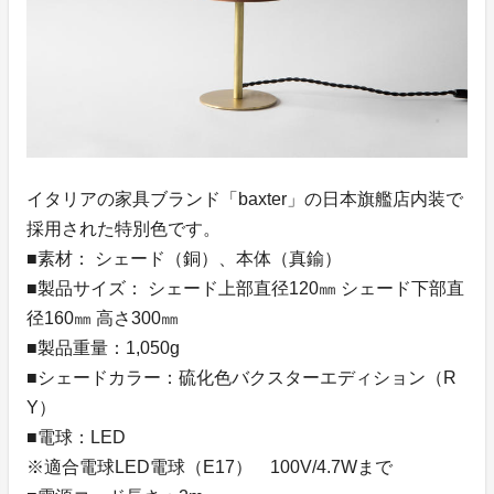
イタリアの家具ブランド「baxter」の日本旗艦店内装で
採用された特別色です。
■素材： シェード（銅）、本体（真鍮）
■製品サイズ： シェード上部直径120㎜ シェード下部直
径160㎜ 高さ300㎜
■製品重量：1,050g
■シェードカラー：硫化色バクスターエディション（R
Y）
■電球：LED
※適合電球LED電球（E17） 100V/4.7Wまで