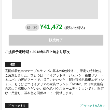
¥41,472
20
残り
(税込/送料込)
販売終了
ご提供予定時期：2018年6月上旬より順次
概要
高岡銅着色toneテーブルランプの基本の6色以外に、限定で特別色を
ご用意しました。ひとつは「ハイアットリージェンシー箱根リゾート
＆スパ」の暖炉フードでご採用いただいた、斑紋茶褐色箱根エディシ
ョン。もうひとつはイタリアの家具ブランド「baxter」の日本旗艦店
内装にご採用いただいた、硫化色バクスターエディションです。限定
数ご用意し、基本色と同価格にてご提供します。
プロジェクト名
プロジェクトを見る
arrow_forward