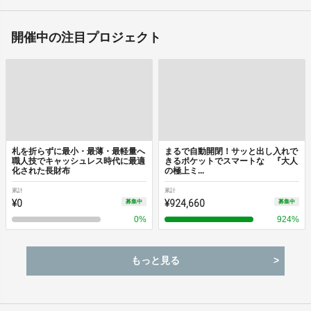
開催中の注目プロジェクト
札を折らずに最小・最薄・最軽量へ
まるで自動開閉！サッと出し入れで
職人技でキャッシュレス時代に最適
きるポケットでスマートな 『大人
化された長財布
の極上ミ...
累計
累計
¥0
¥924,660
募集中
募集中
0
%
924
%
もっと見る