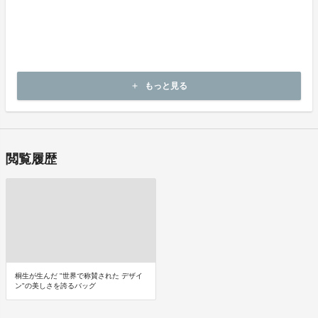
商品（リワード記載内容）のお引渡し時期
商品の引渡し時期またはサービスの提供時期は、各プロジェクトペ
ージの記載をご確認ください。
キャンセルの可否と条件
キャンセルはできません。
もっと見る
add
決済完了後の返金は一切できません。
閲覧履歴
桐生が生んだ "世界で称賛された デザイ
ン"の美しさを誇るバッグ