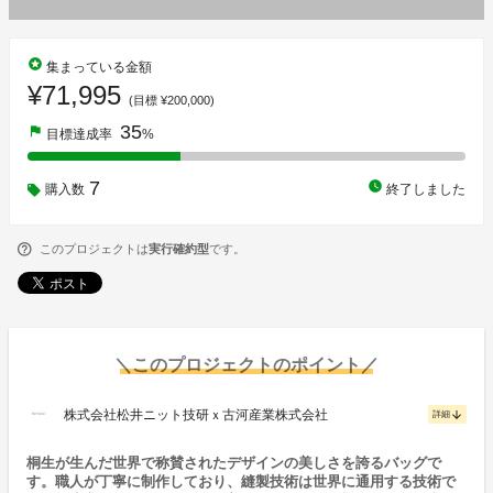
stars
集まっている金額
¥71,995
(目標 ¥200,000)
35
flag
目標達成率
%
7
watch_later
購入数
終了しました
このプロジェクトは
実行確約型
です。
＼このプロジェクトのポイント／
株式会社松井ニット技研ｘ古河産業株式会社
arrow_downward
詳細
桐生が生んだ世界で称賛されたデザインの美しさを誇るバッグで
す。職人が丁寧に制作しており、縫製技術は世界に通用する技術で