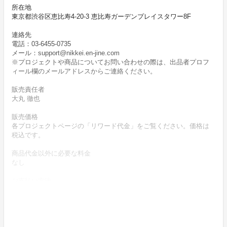
所在地
東京都渋谷区恵比寿4-20-3 恵比寿ガーデンプレイスタワー8F
連絡先
電話：03-6455-0735
メール：support@nikkei.en-jine.com
※プロジェクトや商品についてお問い合わせの際は、出品者プロフ
ィール欄のメールアドレスからご連絡ください。
販売責任者
大丸 徹也
販売価格
各プロジェクトページの「リワード代金」をご覧ください。価格は
税込です。
商品代金以外に必要な料金
なし
お支払い方法
クレジットカードによりお支払いいただけます。
お支払い時期
商品購入時に決済します。