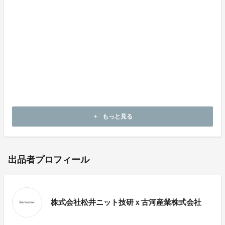
擦は出来るだけ避けて下さい。
●引っ掛かりやすいので、お取り扱いにはご注意下さ
い。
●又、合成皮革を使用していますので、汚れたら中性洗
剤を浸み込ませた布等で軽くたたく程度にし、シンナー
やベンジン等の溶剤は使用しないで下さい。
●変色や型くずれする恐れがありますので、暖房器具の
そばや気温の高いところ、日光の当たるところに長時間
放置しないで下さい。
もっと見る
add
出品者プロフィール
株式会社松井ニット技研ｘ古河産業株式会社