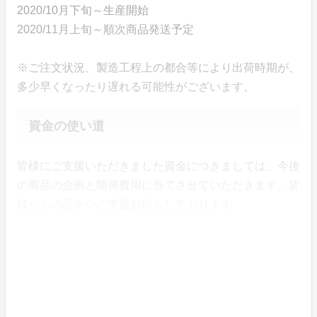
2020/10月下旬～生産開始
2020/11月上旬～順次商品発送予定
※ご注文状況、製造工程上の都合等により出荷時期が、
多少早くなったり遅れる可能性がございます。
資金の使い道
皆様にご支援いただきました資金につきましては、今後
の商品の企画と開発費用に当てさせていただきます。皆
様からの温かいご支援お待ちしております。
取り扱いのご注意
●外側にニット生地を使用していますので、汚れやシ
ミ、水濡れにご注意下さい。毛羽立ちを防止する為、摩