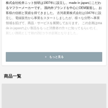
株式会社松井ニット技研は1907年に設立し、made in japanにこだわ
るマフラーメーカーです。 国内外ブランドを中心にOEM製造し、お
客様の信頼と実績を得てきました。 古河産業株式会社は1947年に設
立し、電線販売から事業をスタートしましたが、様々な分野へ事業
領域を拡げて、商品・サービスを展開しております。 この企画はma
de in japanのよい製品をもっと消費者の方々に知ってもらいたく、
新しい挑戦として初の2社コラボ企画となりました。
ホームページ：
https://www.matsui-knit-story.com/
もっと見る
add
お問い合わせ：
masao.murotani@furukawaelectric.com
商品一覧