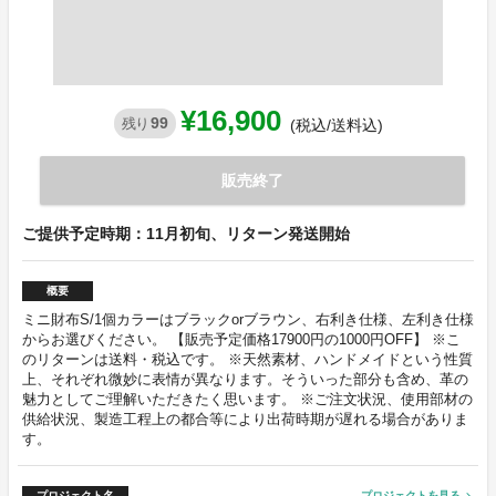
¥16,900
99
残り
(税込/送料込)
販売終了
ご提供予定時期：11月初旬、リターン発送開始
概要
ミニ財布S/1個カラーはブラックorブラウン、右利き仕様、左利き仕様
からお選びください。 【販売予定価格17900円の1000円OFF】 ※こ
のリターンは送料・税込です。 ※天然素材、ハンドメイドという性質
上、それぞれ微妙に表情が異なります。そういった部分も含め、革の
魅力としてご理解いただきたく思います。 ※ご注文状況、使用部材の
供給状況、製造工程上の都合等により出荷時期が遅れる場合がありま
す。
プロジェクト名
プロジェクトを見る