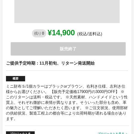
¥14,900
0
残り
(税込/送料込)
販売終了
ご提供予定時期：11月初旬、リターン発送開始
概要
ミニ財布Ｓ/1個カラーはブラックorブラウン、右利き仕様、左利き仕
様からお選びください。 【販売予定価格17900円の3000円OFF】 ※
このリターンは送料・税込です。 ※天然素材、ハンドメイドという性
質上、それぞれ微妙に表情が異なります。そういった部分も含め、革
の魅力としてご理解いただきたく思います。 ※ご注文状況、使用部材
の供給状況、製造工程上の都合等により出荷時期が遅れる場合があり
ます。
プロジェクト名
プロジェクトを見る