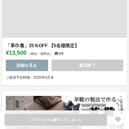
「革巾着」35％OFF 【5名様限定】
¥13,500
残り
0
（税込・送料込）
詳細を見る
販売終了
ご提供予定時期：2020年4月末
favorite
プロジェクトは終了いたしました