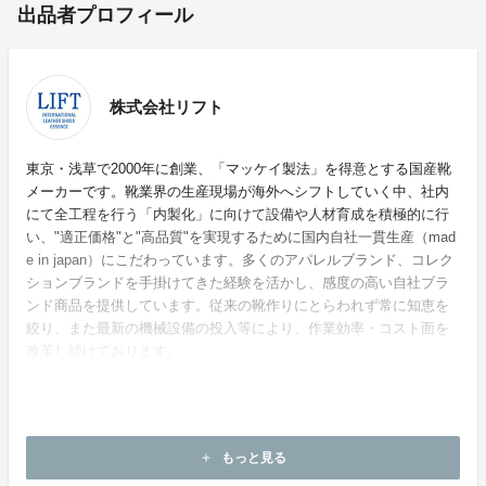
出品者プロフィール
株式会社リフト
東京・浅草で2000年に創業、「マッケイ製法」を得意とする国産靴
メーカーです。靴業界の生産現場が海外へシフトしていく中、社内
にて全工程を行う「内製化」に向けて設備や人材育成を積極的に行
い、"適正価格"と"高品質"を実現するために国内自社一貫生産（mad
e in japan）にこだわっています。多くのアパレルブランド、コレク
ションブランドを手掛けてきた経験を活かし、感度の高い自社ブラ
ンド商品を提供しています。従来の靴作りにとらわれず常に知恵を
絞り、また最新の機械設備の投入等により、作業効率・コスト面を
改革し続けております。
ホームページ：
https://www.lift-shoes.co.jp/
もっと見る
add
お問い合わせ：
info@lift-shoes.co.jp