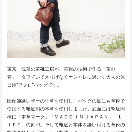
東京・浅草の革靴工房が、革靴の技術で作る「革巾
着」。タフでいてさりげなくオシャレに過ごす大人の休
日用”フクロ”バッグです。
国産姫路レザーの牛革を使用し、バッグの底にも革靴で
使用する靴底用の本革を使用しました。底面には靴底同
様に「本革マーク」「ＭＡＤＥ ＩＮ ＪＡＰＡＮ」「Ｌ
ＩＦＴ」の刻印。そして靴底と本体を縫い付ける革靴の