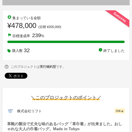
Success
stars
集まっている金額
¥478,000
(目標 ¥200,000)
239
flag
目標達成率
%
32
watch_later
購入数
終了しました
このプロジェクトは
実行確約型
です。
＼このプロジェクトのポイント／
株式会社リフト
arrow_downward
詳細
革靴の製法で丈夫な味のあるバッグ「革巾着」が出来ました。おし
ゃれな大人の巾着バッグ。Made in Tokyo