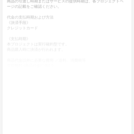
商品の引渡し時期またはサービスの提供時期は、各プロジェクトペ
ージの記載をご確認ください。
代金の支払時期および方法
《決済手段》
クレジットカード
《支払時期》
本プロジェクトは実行確約型です。
商品購入時に決済が行われます。
商品代金以外に必要な費用 ／送料、消費税等
送料無料 (商品代金に含む)
返品の取扱条件／返品期限、返品時の送料負担または解約や退会条
件
《返品の取扱い条件》
輸送による商品の破損および発送ミスがあった場合のみ返品可。
商品到着後14日以内に起案者までご連絡いただいた後、
起案者から連絡のある返送先へご返送下さい。
上記返品条件に該当しないお客様都合のキャンセルはお受けしてお
りません。