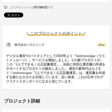
このプロジェクトは
実行確約型
です。
＼このプロジェクトのポイント／
株式会社パズルリング
arrow_downward
詳細
デジタル遺言*のパイオニアとして2020年より「lastmessage（ラス
トメッセージ）」サービスを開始しました。その新プロダクトが、
この「1人でできる！公正証書遺言」、法的に有効な遺言書の作成を
サポートするプロダクトが誕生しました。 遺言の新時代はもうす
ぐ！lastmessgae「1人でできる！公正証書遺言」は、遺言書を作成
する新たなカタチを目指しています。近い将来、これが日本でのデ
ファクトスタンダードになると信じています。
プロジェクト詳細