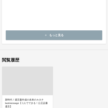
不良品の取扱条件
商品受取時に必ず商品の確認をお願いいたします。
商品には万全を期しておりますが、万が一下記のような場合にはお
問い合わせフォームにてお問い合わせ下さい。
・申し込まれた商品と異なる商品が届いた場合
・商品が汚れている、または破損している場合
上記理由による不良品は、
商品到着後14日以内に起案者までご連絡いただいた後、
もっと見る
add
起案者から対応方法をお客様宛にご連絡致します。
閲覧履歴
新時代！遺言書作成の未来のカタチ
lastmessage【 1人でできる！公正証書
遺言】