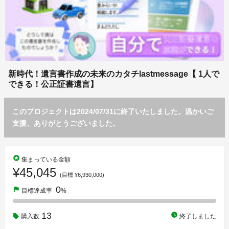
新時代！遺言書作成の未来のカタチlastmessage【 1人で
できる！公正証書遺言】
このプロジェクトは2024/07/31に終了いたしました。温かいご
支援、ありがとうございました。
stars
集まっている金額
¥45,045
(目標 ¥6,930,000)
0
flag
目標達成率
%
13
watch_later
購入数
終了しました