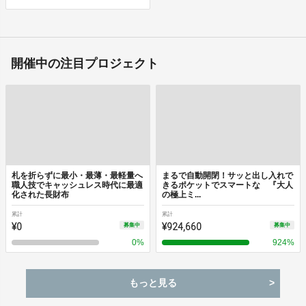
開催中の注目プロジェクト
札を折らずに最小・最薄・最軽量へ
まるで自動開閉！サッと出し入れで
職人技でキャッシュレス時代に最適
きるポケットでスマートな 『大人
化された長財布
の極上ミ...
累計
累計
¥0
¥924,660
募集中
募集中
0
%
924
%
もっと見る