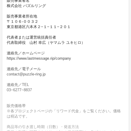
販売事業者名
株式会社 パズルリング
販売事業者所在地
〒１０６-００３２
東京都港区六本木２−１−１１−２０１
代表者または運営統括責任者
代表取締役 山村 幸広（ヤマムラ ユキヒロ）
連絡先／ホームページ
https://www.lastmessage.rip/company
連絡先／電子メール
contact@puzzle-ring.jp
連絡先／TEL
03−6277−8837
販売価格帯
※各プロジェクトページの「リワード代金」をご覧ください。価格
は税込です。
商品等の引き渡し時期（日数）・発送方法