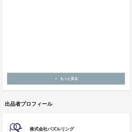
誰でも生前に伝えたい想いがあるはずです。遺言書とい
うものは、遺された人たちにその想いが届くだけでな
く、故人の最期の想いにアクセスできるものでなないで
しょうか。
作成はスマホからでもOＫ！lastmessage「1人ででき
る！公正証書遺言」をご利用いただくことで、公正証書
遺言の登記をするまでの原案作成を効率よく進めること
ができるという利点があると信じております。
もっと見る
add
出品者プロフィール
株式会社パズルリング