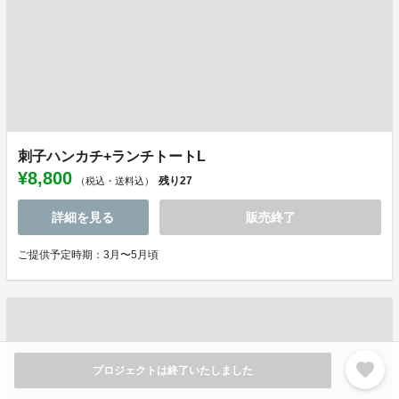
刺子ハンカチ+ランチトートL
¥8,800
残り
27
（税込・送料込）
詳細を見る
販売終了
ご提供予定時期：3月〜5月頃
favorite
プロジェクトは終了いたしました