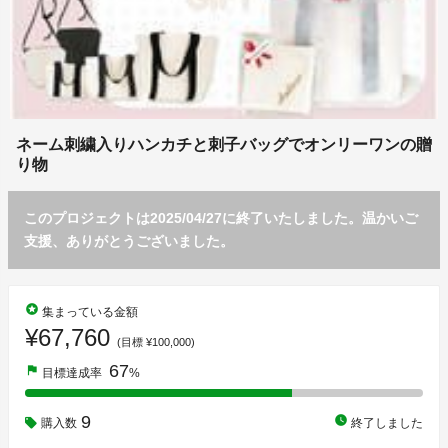
ネーム刺繍入りハンカチと刺子バッグでオンリーワンの贈
り物
このプロジェクトは2025/04/27に終了いたしました。温かいご
支援、ありがとうございました。
stars
集まっている金額
¥67,760
(目標 ¥100,000)
67
flag
目標達成率
%
9
watch_later
購入数
終了しました