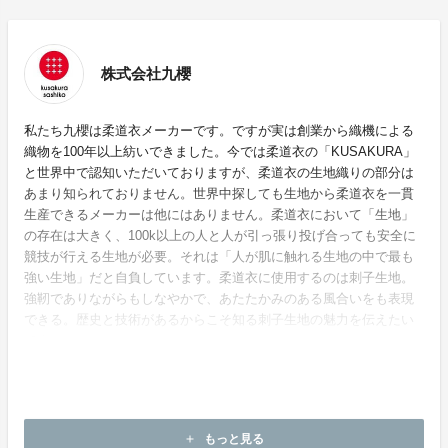
株式会社九櫻
私たち九櫻は柔道衣メーカーです。ですが実は創業から織機による
織物を100年以上紡いできました。今では柔道衣の「KUSAKURA」
と世界中で認知いただいておりますが、柔道衣の生地織りの部分は
あまり知られておりません。世界中探しても生地から柔道衣を一貫
生産できるメーカーは他にはありません。柔道衣において「生地」
の存在は大きく、100k以上の人と人が引っ張り投げ合っても安全に
競技が行える生地が必要。それは「人が肌に触れる生地の中で最も
強い生地」だと自負しています。柔道衣に使用するのは刺子生地。
強靭でありながらもしなやかで、あたたかみのある風合いをも表現
できる。歴史と技術があるからこそ知る刺子生地の魅力を伝えたい
です。
ホームページ：
https://kusakurasashiko.com/
もっと見る
add