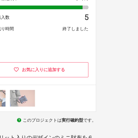
5
購入数
残り時間
終了しました
お気に入りに追加する
help
このプロジェクトは
実行確約型
です。
リット入りのデザインのミニ財布を６