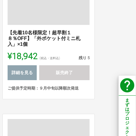
【先着10名様限定！超早割１
８％OFF】「外ポケット付ミニ札
入」×1個
¥18,942
残り
5
(税込・送料込)
詳細を見る
販売終了
help
ご提供予定時期：９月中旬以降順次発送
ま
ず
は
プ
ロ
ジ
ェ
ク