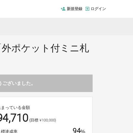
新規登録
ログイン
「外ポケット付ミニ札
とうございました。
集まっている金額
94,710
¥100,000)
(目標
94
%
目標達成率