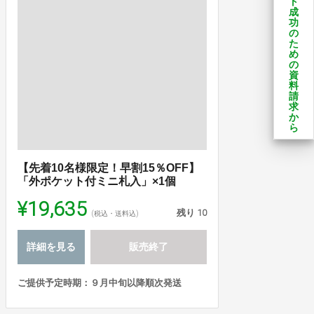
ト
成
功
の
た
め
の
資
料
請
求
か
ら
【先着10名様限定！早割15％OFF】
「外ポケット付ミニ札入」×1個
¥19,635
残り
10
(税込・送料込)
詳細を見る
販売終了
ご提供予定時期：９月中旬以降順次発送