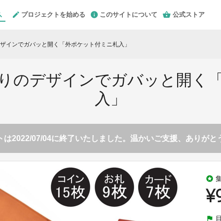
プロジェクトを始める
このサイトについて
公式ストア
ザインでガバッと開く「外ポケット付ミニ札入」
りのデザインでガバッと開く
入」
は2022/07/04に終了いたしました。温かいご支援、ありが
stars
¥
flag