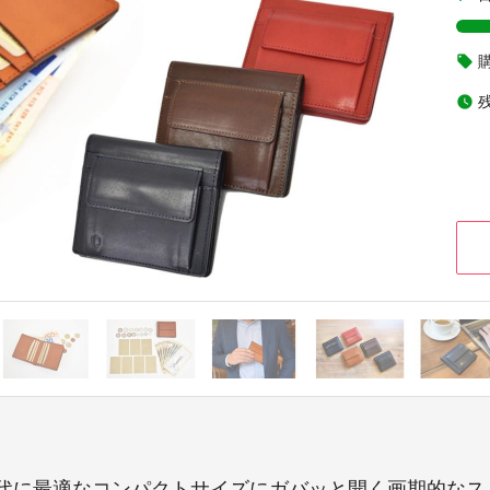
local_offer
watch_later
代に最適なコンパクトサイズにガバッと開く画期的なス