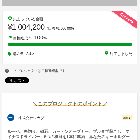
Success
stars
集まっている金額
¥1,004,200
(目標 ¥1,000,000)
100
flag
目標達成率
%
242
watch_later
購入数
終了しました
このプロジェクトは
目標達成型
です。
＼このプロジェクトのポイント／
株式会社ツカダ
arrow_downward
詳細
ルーペ、糸切り、磁石、カートンオープナー、プルタブ起こし、マ
イナスドライバー 6つの機能を1本に集約！あなたのキーホルダー