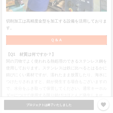
切削加工は高精度金型を加工する設備を活用しておりま
す。
【Q1 材質は何ですか？】
関の刃物でよく使われる熱処理のできるステンレス鋼を
使用しております。ステンレスは鉄に比べるとはるかに
錆びにくい素材ですが、濡れたまま放置したり、海水に
つけたりされますと、錆が発生する場合もございますの
で、水分をふき取って保管してください。通常キーホル
ダーにつけて使用する限り錆びはほとんど発生しませ
ん。
favorite
プロジェクトは終了いたしました