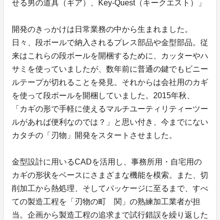
せる男の道具（ギア）、Key-Quest（キークエスト）」
開発のきっかけは日常業務の中から生まれました。
日々、段ボールで納入されるプレス部品や金型部品。従
来はこれらの段ボールを開梱するために、カッターやハ
サミを使っていましたが、数年前に普通の鍵でもビニー
ルテープが切れることを発見。それからは会社用のカギ
を使って段ボールを開梱していました。2015年秋、
「カギの形で手軽に使えるマルチユーティリティーツー
ルがあれば便利なのでは？」と思い付き、今までにない
カタチの「刃物」開発をスタートさせました。
金型設計に用いるCADを活用し、事務所用・自宅用の
カギの形状をベースにさまざまな機能を模索。また、切
削加工から熱処理、そしてパッケージに至るまで、すべ
ての製造工程を「刃物の町 関」の熟練加工業者が担
当。企画から製造工程の追求まで試行錯誤を繰り返した