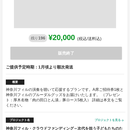
¥20,000
196
残り
(税込/送料込)
販売終了
ご提供予定時期：1月頃より順次発送
概要
神奈川フィルの演奏を聴いて応援するプランです。A席ご招待券1枚と
神奈川フィルのブルーダルグッズをお届けいたします。 （プレゼン
ト：厚木名物「肉の田口とん漬」豚ロース5枚入） 詳細は本文をご覧
ください。
プロジェクト名
プロジェクトを見る
arrow_forward
神奈川フィル・クラウドファンディング～次代を担う子どもたちのた