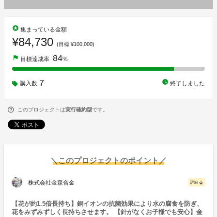
stars
集まっている金額
¥84,730
(目標 ¥100,000)
84
flag
目標達成率
%
7
watch_later
購入数
終了しました
このプロジェクトは
実行確約型
です。
＼このプロジェクトのポイント／
株式会社金森合金
arrow_downward
詳細
【花が約1.5倍長持ち】銅イオンの抗菌効果により水の腐食を防ぎ、
花をみずみずしく長持ちさせます。 【針がなくお子様でも安心】金