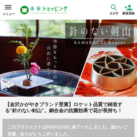
さがす
新規登録
メニュー
【金沢かがやきブランド受賞】ロケット品質で鋳造す
る”針のない剣山”。銅合金の抗菌効果で花が長持ち！
このプロジェクトは2020/12/15に終了いたしました。温かいご
支援、ありがとうございました。