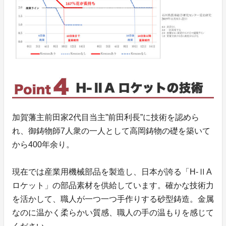
加賀藩主前田家2代目当主”前田利長”に技術を認めら
れ、御鋳物師7人衆の一人として高岡鋳物の礎を築いて
から400年余り。
現在では産業用機械部品を製造し、日本が誇る「H-ⅡA
ロケット」の部品素材を供給しています。確かな技術力
を活かして、職人が一つ一つ手作りする砂型鋳造。金属
なのに温かく柔らかい質感、職人の手の温もりを感じて