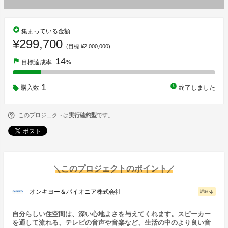
stars
集まっている金額
¥299,700
(目標 ¥2,000,000)
14
flag
目標達成率
%
1
watch_later
購入数
終了しました
このプロジェクトは
実行確約型
です。
＼このプロジェクトのポイント／
オンキヨー＆パイオニア株式会社
arrow_downward
詳細
自分らしい住空間は、深い心地よさを与えてくれます。スピーカー
を通して流れる、テレビの音声や音楽など、生活の中のより良い音