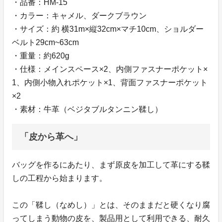
・品番：HM-15
・カラー：キャメル、ダークブラウン
・サイズ：約 横31m×縦32cm×マチ10cm、ショルダー
ベルト29cm~63cm
・重量：約620g
・仕様：メインスペース×2、内側ファスナーポケット×
1、内側小物入れポケット×1、背面ファスナーポケット
×2
・素材：牛革（ベジタブルタンニン鞣し）
「皮から革へ」
バッグを作るにあたり、まず原皮を加工して革にする鞣
しの工程から始まります。
この「鞣し（なめし）」とは、そのままだと硬くなり腐
ってしまう動物の皮を、製品用として利用できる、耐久