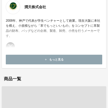
潤天株式会社
2008年、神戸で代表が学生ベンチャーとして創業。現在大阪に本社
を構え、小規模ながら「革でもっといいもの」をコンセプトに革製
品の財布、バッグなどの企画、製造、卸売、小売を行うメーカーで
す。
ホームページ：
https://store.shopping.yahoo.co.jp/s-star/?__ysp=44Os44K244O844Kr44Ov44Kk44Kk
もっと見る
add
お問い合わせ：
h.doyo@junten.com
商品一覧