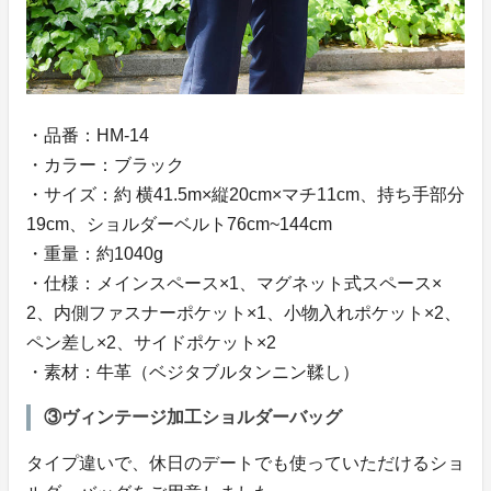
・品番：HM-14
・カラー：ブラック
・サイズ：約 横41.5m×縦20cm×マチ11cm、持ち手部分
19cm、ショルダーベルト76cm~144cm
・重量：約1040g
・仕様：メインスペース×1、マグネット式スペース×
2、内側ファスナーポケット×1、小物入れポケット×2、
ペン差し×2、サイドポケット×2
・素材：牛革（ベジタブルタンニン鞣し）
③ヴィンテージ加工ショルダーバッグ
タイプ違いで、休日のデートでも使っていただけるショ