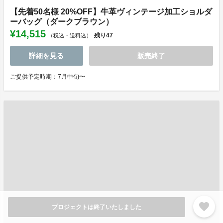
【先着50名様 20%OFF】牛革ヴィンテージ加工ショルダ
ーバッグ（ダークブラウン）
¥14,515
残り
47
（税込・送料込）
詳細を見る
販売終了
ご提供予定時期：7月中旬〜
favorite
プロジェクトは終了いたしました