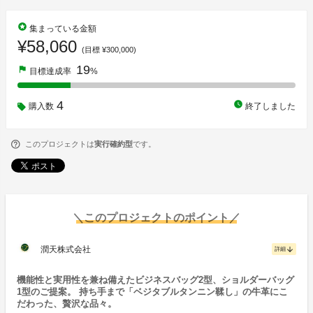
stars
集まっている金額
¥58,060
(目標 ¥300,000)
19
flag
目標達成率
%
4
watch_later
購入数
終了しました
このプロジェクトは
実行確約型
です。
＼このプロジェクトのポイント／
潤天株式会社
arrow_downward
詳細
機能性と実用性を兼ね備えたビジネスバッグ2型、ショルダーバッグ
1型のご提案。 持ち手まで「ベジタブルタンニン鞣し」の牛革にこ
だわった、贅沢な品々。