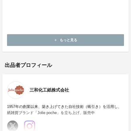
私たち蝋引き職人の「つくる喜び」と「贈る想い」が、
手に取った皆さまにもやさしく伝わることを願っており
ます。
このノートが、あなたの毎日に小さな幸せを届けられま
すように。
もっと見る
add
出品者プロフィール
三和化工紙株式会社
1957年の創業以来、築き上げてきた自社技術（蝋引き）を活用し、
紙雑貨ブランド「Jolie poche」を立ち上げ、販売中