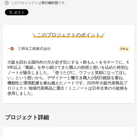
このプロジェクトは
実行確約型
です。
＼このプロジェクトのポイント／
三和化工紙株式会社
arrow_downward
詳細
大阪を訪れる国内外の方が必ず目にする＜粉もん＞をモチーフに、6
0年以上「蝋紙」を作り続けてきた職人の技術と想いを込めた特別な
ノートが誕生しました。「使うたびに、ウフッと笑顔になってほし
い」という想いから、デザイナーと蠟引き職人が試行錯誤を重ね、
機能性と環境配慮を兼ね備えたノートです。2025年大阪代表商品プ
ロジェクト 地域代表商品に選出！ミニノートは日本古来の小紋柄を
使用しました。
プロジェクト詳細