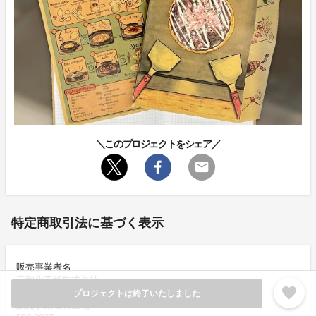
＼このプロジェクトをシェア／
特定商取引法に基づく表示
販売事業者名
三和化工紙株式会社
favorite
プロジェクトは終了いたしました
販売事業者所在地