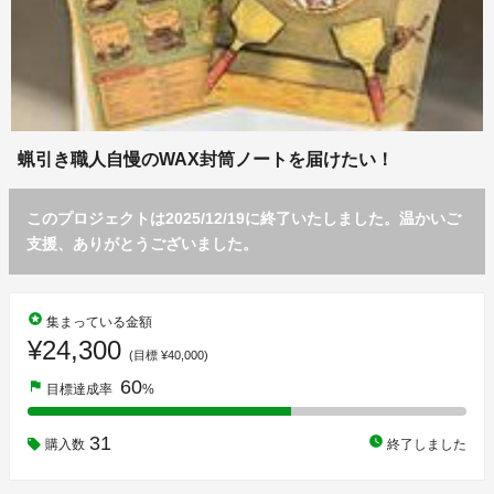
蝋引き職人自慢のWAX封筒ノートを届けたい！
このプロジェクトは2025/12/19に終了いたしました。温かいご
支援、ありがとうございました。
stars
集まっている金額
¥24,300
(目標 ¥40,000)
60
flag
目標達成率
%
31
watch_later
購入数
終了しました