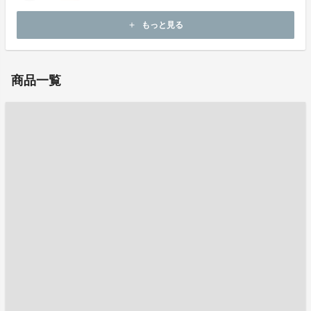
ホームページ：
https://jolie-poche.com/
もっと見る
add
お問い合わせ：
k.morita@sanwa-kakoshi.jp
商品一覧