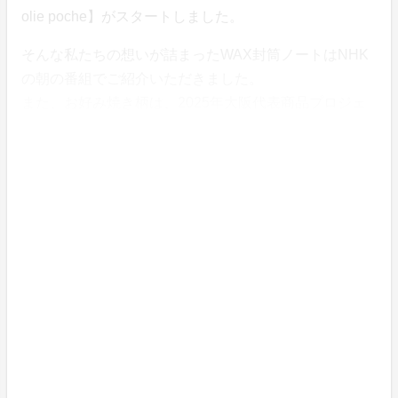
olie poche】がスタートしました。
そんな私たちの想いが詰まったWAX封筒ノートはNHK
の朝の番組でご紹介いただきました。
また、お好み焼き柄は、2025年大阪代表商品プロジェ
クトの地域代表商品に選ばれております。