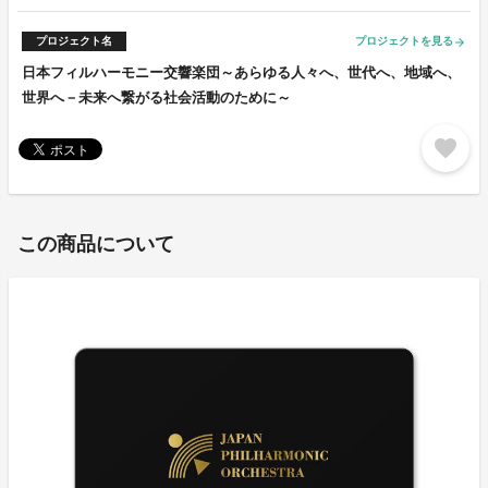
プロジェクト名
プロジェクトを見る
arrow_forward
日本フィルハーモニー交響楽団～あらゆる人々へ、世代へ、地域へ、
世界へ－未来へ繋がる社会活動のために～
favorite
この商品について