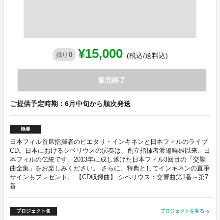
¥15,000
0
残り
(税込/送料込)
販売終了
ご提供予定時期：6月中旬から順次発送
概要
日本フィル首席指揮者のピエタリ・インキネンと日本フィルのライブ
CD。日本におけるシベリウスの演奏は、創立指揮者渡邉曉雄以来、日
本フィルの伝統です。2013年に成し遂げた日本フィル3回目の「交響
曲全集」をお楽しみください。 さらに、特典としてインキネンの直筆
サインもプレゼント。 【CD収録曲】 シベリウス：交響曲第1番～第7
番
プロジェクト名
プロジェクトを見る
arrow_forward