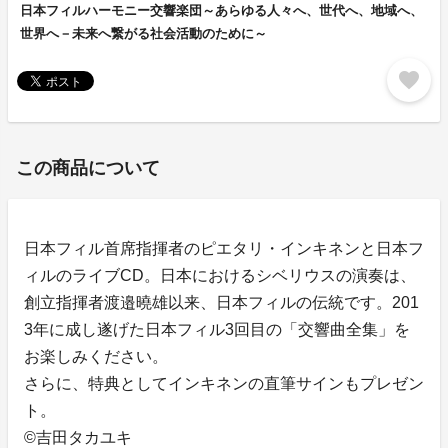
日本フィルハーモニー交響楽団～あらゆる人々へ、世代へ、地域へ、
世界へ－未来へ繋がる社会活動のために～
favorite
この商品について
日本フィル首席指揮者のピエタリ・インキネンと日本フ
ィルのライブCD。日本におけるシベリウスの演奏は、
創立指揮者渡邉曉雄以来、日本フィルの伝統です。201
3年に成し遂げた日本フィル3回目の「交響曲全集」を
お楽しみください。
さらに、特典としてインキネンの直筆サインもプレゼン
ト。
©吉田タカユキ