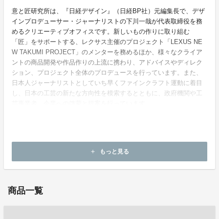
意と匠研究所は、『日経デザイン』（日経BP社）元編集長で、デザ
インプロデューサー・ジャーナリストの下川一哉が代表取締役を務
めるクリエーティブオフィスです。新しいもの作りに取り組む
「匠」をサポートする、レクサス主催のプロジェクト「LEXUS NE
W TAKUMI PROJECT」のメンターを務めるほか、様々なクライア
ントの商品開発や作品作りの上流に携わり、アドバイスやディレク
ション、プロジェクト全体のプロデュースを行っています。また、
日本人ジャーナリストとしていち早くファインクラフト運動に着目
し、日本の工芸の新たな方向性を模索するとともに、政府機関や工
芸事業者、企業への啓蒙と提案を行っています。
ホームページ：
https://itoshow.co.jp
もっと見る
add
お問い合わせ：
itoshowshopping@itoshow.co.jp
商品一覧