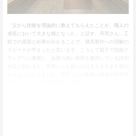
「父から技能を理論的に教えてもらえたことが、職人の
成長において大きな糧となった」と話す、丹羽さん。工
程での原因と結果が分かることで、寝具製作への理解の
スピードが早まったと言います。こうして親子で技能グ
ランプリに優勝し、品質の高い布団を製作している評判
が広く伝わると、丹羽ふとん店への注文もますます殺到
するようになりました。同店ではお客様の身体や寝室環
境に合わせて、布団1枚1枚を丁寧にオーダーメードす
る方法を採っているため、1日で製作できるのは3〜4枚
まで。そのため、現在、納品までに約3年待ちという状
況が続いています。
意と匠研究所がサポート＆お届けについて