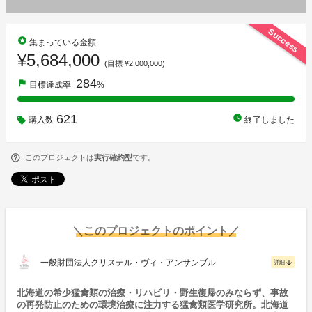
Success
stars
集まっている金額
¥5,684,000
(目標 ¥2,000,000)
284
flag
目標達成率
%
621
watch_later
購入数
終了しました
このプロジェクトは
実行確約型
です。
＼このプロジェクトのポイント／
一般財団法人クリステル・ヴィ・アンサンブル
arrow_downward
詳細
北海道の希少猛禽類の治療・リハビリ・野生復帰のみならず、事故
の再発防止のための環境治療に注力する猛禽類医学研究所。北海道