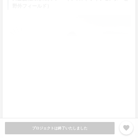
野外フィールド）
favorite
プロジェクトは終了いたしました