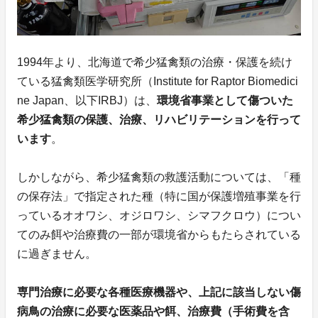
1994年より、北海道で希少猛禽類の治療・保護を続け
ている猛禽類医学研究所（Institute for Raptor Biomedici
ne Japan、以下IRBJ）は、
環境省事業として傷ついた
希少猛禽類の保護、治療、リハビリテーションを行って
います
。
しかしながら、希少猛禽類の救護活動については、「種
の保存法」で指定された種（特に国が保護増殖事業を行
っているオオワシ、オジロワシ、シマフクロウ）につい
てのみ餌や治療費の一部が環境省からもたらされている
に過ぎません。
専門治療に必要な各種医療機器や、上記に該当しない傷
病鳥の治療に必要な医薬品や餌、治療費（手術費を含