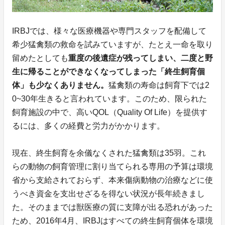
IRBJでは、様々な医療機器や専門スタッフを配備して
希少猛禽類の救命を試みていますが、たとえ一命を取り
留めたとしても
重度の後遺症が残ってしまい、二度と野
生に帰ることができなくなってしまった「終生飼育個
体」も少なくありません。
猛禽類の寿命は飼育下では2
0~30年生きると言われています。このため、限られた
飼育施設の中で、高いQOL（Quality Of Life）を提供す
るには、多くの経費と労力がかかります。
現在、終生飼育を余儀なくされた猛禽類は35羽。これ
らの動物の飼育管理に割り当てられる専用の予算は環境
省から支給されておらず、本来傷病動物の治療などに使
うべき資金を支出せざるを得ない状況が長年続きまし
た。そのままでは獣医療の質に支障が出る恐れがあった
ため、2016年4月、IRBJはすべての終生飼育個体を環境