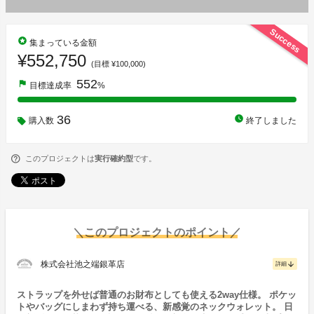
Success
stars
集まっている金額
¥552,750
(目標 ¥100,000)
552
flag
目標達成率
%
36
watch_later
購入数
終了しました
このプロジェクトは
実行確約型
です。
＼このプロジェクトのポイント／
株式会社池之端銀革店
arrow_downward
詳細
ストラップを外せば普通のお財布としても使える2way仕様。 ポケッ
トやバッグにしまわず持ち運べる、新感覚のネックウォレット。 日