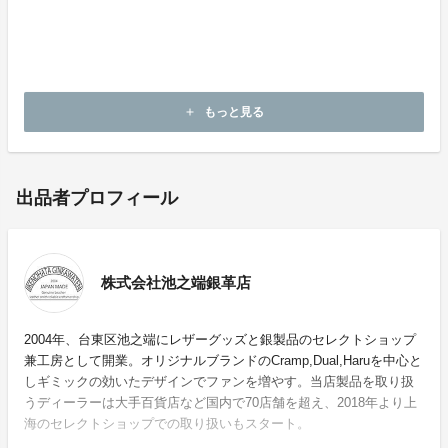
持ち手部分に被せればワンポイントに。
経年変化でしっかりと味が出てきます。
もっと見る
add
出品者プロフィール
株式会社池之端銀革店
2004年、台東区池之端にレザーグッズと銀製品のセレクトショップ
兼工房として開業。オリジナルブランドのCramp,Dual,Haruを中心と
しギミックの効いたデザインでファンを増やす。当店製品を取り扱
うディーラーは大手百貨店など国内で70店舗を超え、2018年より上
海のセレクトショップでの取り扱いもスタート。