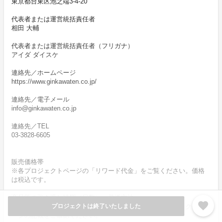
東京都台東区池之端3-4-20
代表者または運営統括責任者
相田 大輔
代表者または運営統括責任者（フリガナ）
アイダ ダイスケ
連絡先／ホームページ
https://www.ginkawaten.co.jp/
連絡先／電子メール
info@ginkawaten.co.jp
連絡先／TEL
03-3828-6605
販売価格帯
※各プロジェクトページの「リワード代金」をご覧ください。価格
は税込です。
商品等の引き渡し時期（日数）・発送方法
favorite
商品の引渡し時期またはサービスの提供時期は、各プロジェクトペ
プロジェクトは終了いたしました
ージの記載をご確認ください。