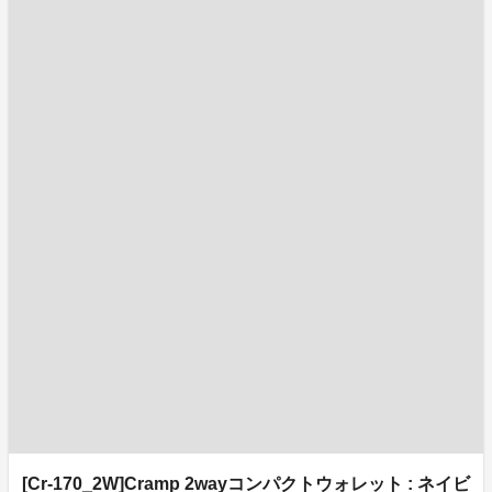
[Cr-170_2W]Cramp 2wayコンパクトウォレット : ネイビ