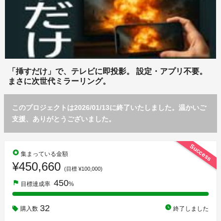
「挿すだけ」で、テレビに即投影。 設定・アプリ不要。
まさに次世代ミラーリング。
このプロジェクトは2026/01/13に終了いたしました。温かいご
支援、ありがとうございました。
Success
stars
集まっている金額
¥450,660
(目標 ¥100,000)
450
flag
目標達成率
%
32
watch_later
購入数
終了しました