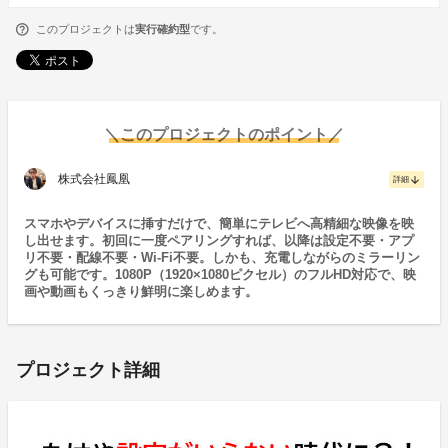
このプロジェクトは
実行確約型
です。
＼このプロジェクトのポイント／
株式会社鳳凰
arrow_downward
詳細
スマホやデバイスに挿すだけで、簡単にテレビへ高精細な映像を映
し出せます。初回に一度ペアリングすれば、以降は設定不要・アプ
リ不要・配線不要・Wi-Fi不要。しかも、充電しながらのミラーリン
グも可能です。1080P（1920×1080ピクセル）のフルHD対応で、映
画や動画もくっきり鮮明に楽しめます。
プロジェクト詳細