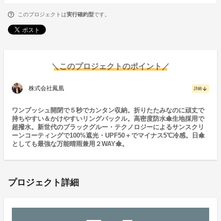
このプロジェクトは
実行確約型
です。
＼このプロジェクトのポイント／
株式会社鳳凰
arrow_downward
詳細
ワンプッシュ開閉で５秒でカンタン収納。折りたたみなのに頑丈で
持ちやすい＆かけやすいリングバックル。高密度防水傘生地採用で
超撥水。新世代のブラックグルー・テクノロジーによるサンスクリ
ーンコーティングで100%遮光・UPF50＋でマイナス5℃冷感。日傘
としても最強な万能晴雨兼用２WAY傘。
プロジェクト詳細