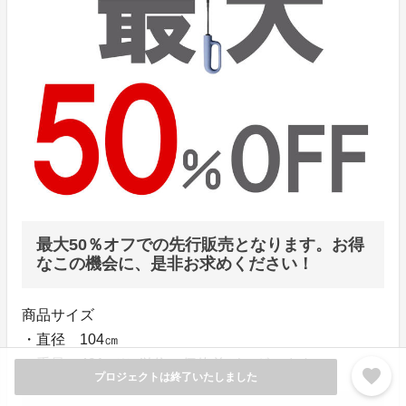
最大50％オフでの先行販売となります。お得
なこの機会に、是非お求めください！
商品サイズ
・直径 104㎝
・重量 491g ※g単位の個体差がございます。
favorite
プロジェクトは終了いたしました