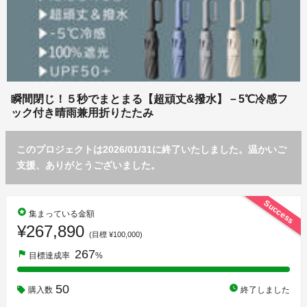
瞬間閉じ！５秒でまとまる【超頑丈&撥水】－5℃冷感フ
ック付き晴雨兼用折りたたみ
このプロジェクトは2026/01/31に終了いたしました。温かいご
支援、ありがとうございました。
Success
stars
集まっている金額
¥267,890
(目標 ¥100,000)
267
flag
目標達成率
%
50
watch_later
購入数
終了しました