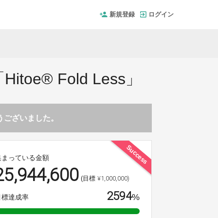
新規登録
ログイン
® Fold Less」
とうございました。
Success
集まっている金額
25,944,600
¥1,000,000)
(目標
2594
%
目標達成率