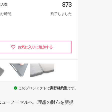
873
購入数
残り時間
終了しました
お気に入りに追加する
help
このプロジェクトは
実行確約型
です。
ニューノーマルへ、理想の財布を新提