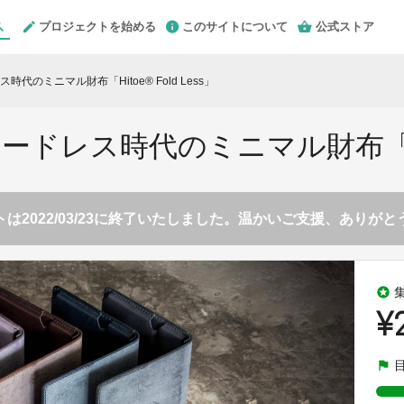
プロジェクトを始める
このサイトについて
公式ストア
のミニマル財布「Hitoe® Fold Less」
レス時代のミニマル財布「Hitoe
は2022/03/23に終了いたしました。温かいご支援、ありが
stars
¥
flag