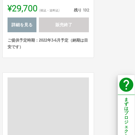
¥29,700
残り
132
(税込・送料込)
詳細を見る
販売終了
ご提供予定時期：2022年3-6月予定（納期は目
安です）
help
ま
ず
は
プ
ロ
ジ
ェ
ク