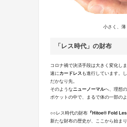
小さく、薄
「レス時代」の財布
コロナ禍で決済手段は大きく変化し
速に
カードレス
も進行しています。
だかなり先。
そのような
ニューノーマル
へ、理想
ポケットの中で、まるで体の一部の
○○レス時代の財布
『Hitoe® Fold Le
新たな財布の歴史が、ここから始ま