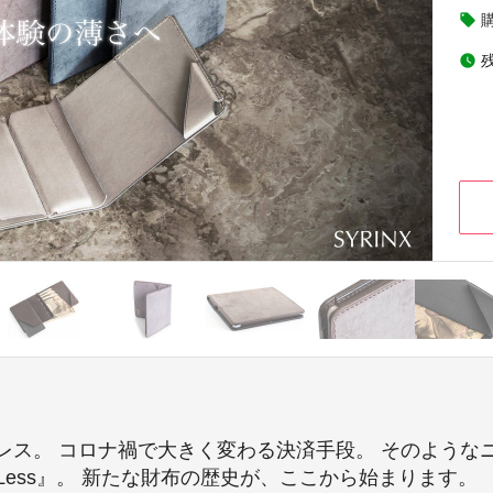
local_offer
watch_later
レス。 コロナ禍で大きく変わる決済手段。 そのような
old Less』。 新たな財布の歴史が、ここから始まります。