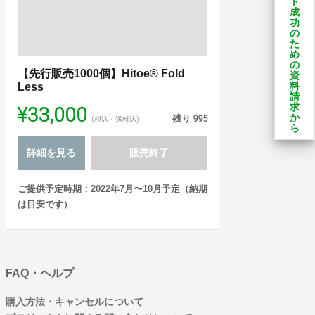
ト
成
功
の
た
め
の
【先行販売1000個】Hitoe® Fold
資
料
Less
請
¥33,000
求
残り
995
か
(税込・送料込)
ら
詳細を見る
販売終了
ご提供予定時期：2022年7月〜10月予定（納期
は目安です）
FAQ・ヘルプ
購入方法・キャンセルについて