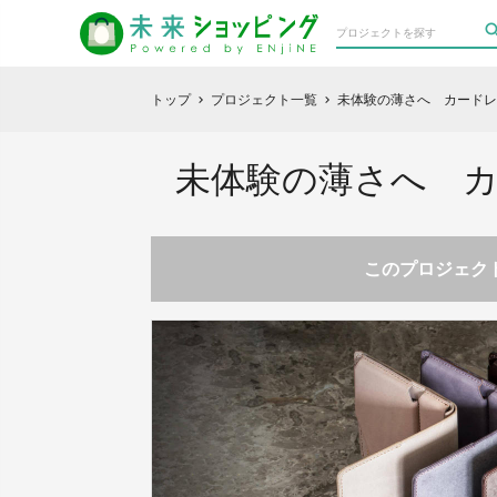
トップ
プロジェクト一覧
未体験の薄さへ カードレス時代
chevron_right
chevron_right
未体験の薄さへ カード
このプロジェクト