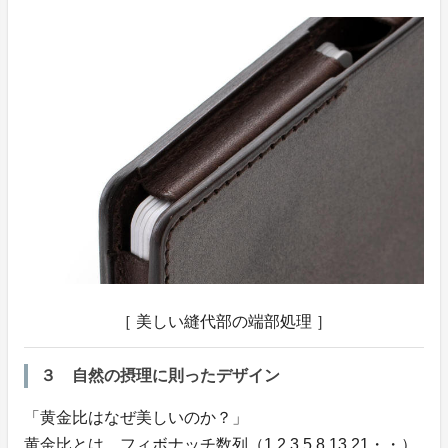
［ 美しい縫代部の端部処理 ］
３ 自然の摂理に則ったデザイン
「黄金比はなぜ美しいのか？」
黄金比とは、フィボナッチ数列（1 2 3 5 8 13 21・・）