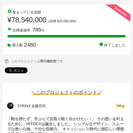
Success
stars
集まっている金額
¥78,540,000
(目標 ¥10,000,000)
785
flag
目標達成率
%
2480
watch_later
購入数
終了しました
このプロジェクトは
実行確約型
です。
＼このプロジェクトのポイント／
SYRINX 佐藤宏尚
arrow_downward
詳細
「鞄を持たず、手ぶらで足取り軽く出かけたい！」 その想いを叶え
るために、HITOE®は誕生しました。 シンプルなデザイン、スムー
ズな使い心地、十分な収納力。 キャッシュレス時代に相応しい理想