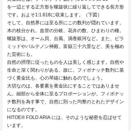
を一辺とする正方形を螺旋状に繰り返してできる長方形
です。およそ1:1.618に収束します。（下図）
そして、自然界には至る所にこの数列が隠れています。
木の枝分かれ、血管の分岐、花弁の数、ひまわりの種。
螺旋形は、オーム貝、台風、渦巻銀河など。また、ピラ
ミッドやパルテノン神殿、富嶽三十六景など、美を極め
た芸術にも。
自然の摂理に従ったものを人は美しく感じます。自然や
生命と深く関わりがある、故に、フィボナッチ数列に基
づく黄金比も、心の琴線に触れるのでしょう。
大切なのは、各要素を黄金比にすることではありませ
ん。細部から全体に至るプロポーションが、フィボナッ
チ数列を為す事で、自然に則った均整のとれたデザイン
になるのです。
HITOE® FOLD ARIA には、そのような秘密を忍ばせて
います。