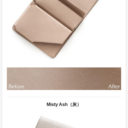
Misty Ash（灰）