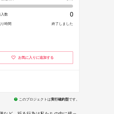
0
購入数
残り時間
終了しました
お気に入りに追加する
help
このプロジェクトは
実行確約型
です。
儀など、祈る行為は私たちの中に残っ