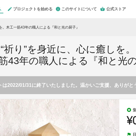
プロジェクトを始める
このサイトについて
公式ストア
しを。木工一筋43年の職人による『和と光の厨子』
“祈り”を身近に、心に癒しを。
筋43年の職人による『和と光
は2022/01/31に終了いたしました。温かいご支援、ありが
stars
¥
flag