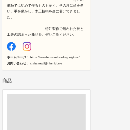
依頼では初めて作るものも多く、その度に頭を使
い、手を動かし、木工技術を身に着けてきまし
た。
特注製作で培われた技と
工夫の詰まった商品を、ぜひご覧ください。
ホームページ：
https://www.hammerheadrag.nigi.me/
お問い合わせ：
crafts.retail@hhr.nigi.me
商品