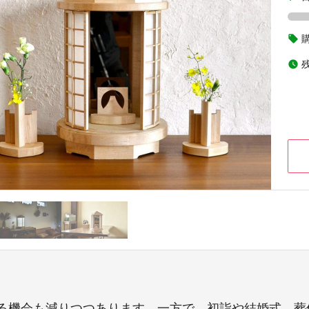
local_offer
watch_later
る機会も減りつつあります。一方で、初詣や結婚式、葬