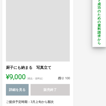
ト
成
功
の
た
め
の
資
料
請
求
か
ら
厨子にも納まる 写真立て
¥9,000
残り
100
(税込・送料込)
詳細を見る
販売終了
ご提供予定時期：3月上旬から順次