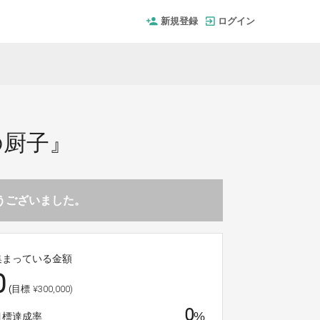
新規登録
ログイン
の厨子』
とうございました。
集まっている金額
0
¥300,000)
(目標
0
%
目標達成率