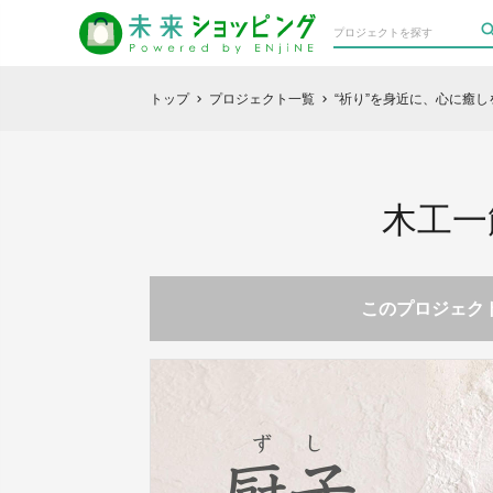
トップ
プロジェクト一覧
“祈り”を身近に、心に癒
chevron_right
chevron_right
木工一
このプロジェクト