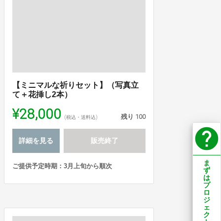
【ミニマルな祈りセット】（写真立
て＋花挿し2本）
¥28,000
残り
100
(税込・送料込)
help
詳細を見る
販売終了
ま
ご提供予定時期：3月上旬から順次
ず
は
プ
ロ
ジ
ェ
ク