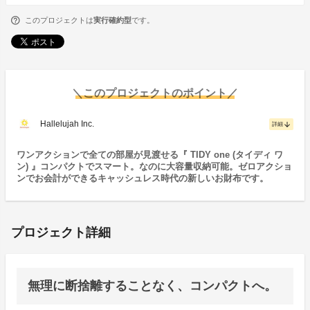
このプロジェクトは
実行確約型
です。
＼このプロジェクトのポイント／
Hallelujah Inc.
arrow_downward
詳細
ワンアクションで全ての部屋が見渡せる『 TIDY one (タイディ ワ
ン) 』コンパクトでスマート。なのに大容量収納可能。ゼロアクショ
ンでお会計ができるキャッシュレス時代の新しいお財布です。
プロジェクト詳細
無理に断捨離することなく、コンパクトへ。