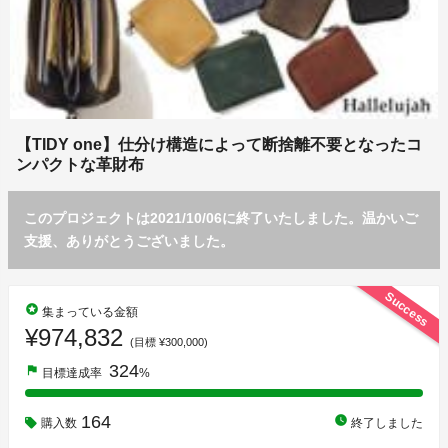
【TIDY one】仕分け構造によって断捨離不要となったコ
ンパクトな革財布
このプロジェクトは2021/10/06に終了いたしました。温かいご
支援、ありがとうございました。
Success
stars
集まっている金額
¥974,832
(目標 ¥300,000)
324
flag
目標達成率
%
164
watch_later
購入数
終了しました