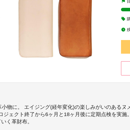
flag
local_offer
watch_later
革小物に。 エイジング(経年変化)の楽しみがいのある
ジェクト終了から6ヶ月と18ヶ月後に定期点検を実施。
ていく革財布。