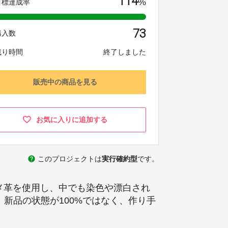
114
%
目標達成率
73
購入数
残り時間
終了しました
販売中の商品を見る
お気に入りに追加する
help
このプロジェクトは
実行確約型
です。
ヌメ革を使用し、中でも染色や漂白され
新品の状態が100%ではなく、作り手