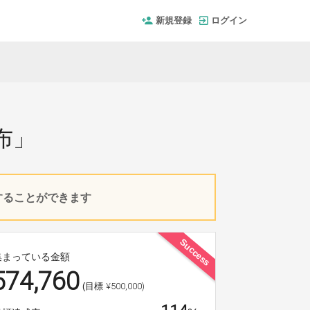
新規登録
ログイン
。
布」
入することができます
Success
集まっている金額
574,760
¥500,000)
(目標