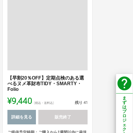
help
【早割20％OFF】定期点検のある選
べるヌメ革財布TIDY・SMARTY・
Folio
¥9,440
ま
残り
41
ず
(税込・送料込)
は
プ
ロ
詳細を見る
販売終了
ジ
ェ
ク
ご提供予定時期：ご購入から1週間以内に発送