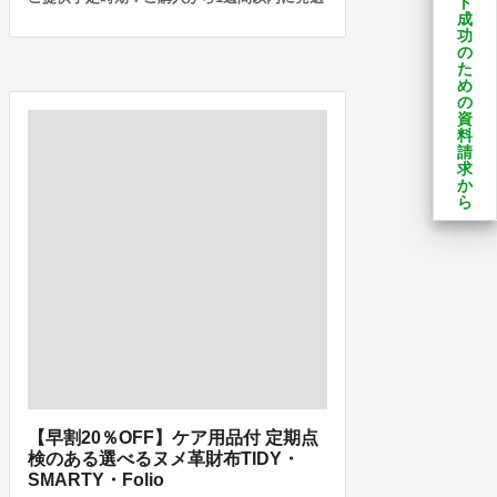
ト
成
功
の
た
め
の
資
料
請
求
か
ら
【早割20％OFF】ケア用品付 定期点
検のある選べるヌメ革財布TIDY・
SMARTY・Folio